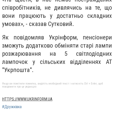
співробітників, не дивлячись на те, що
вони працюють у достатньо складних
умовах», - сказав Сутковий.
Як повідомляв Укрінформ, пенсіонери
зможуть додатково обміняти старі лампи
розжарювання на 5 світлодіодних
лампочок у сільських відділеннях АТ
"Укрпошта".
Якщо ви помітили помилку, виділіть необхідний текст і натисніть Ctrl + Enter, щоб
повідомити про це редакцію
HTTPS://WWW.UKRINFORM.UA
#Дружківка