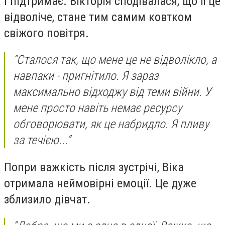
і підтримає. Вікторія сподівалася, що її це
відволіче, стане тим самим ковтком
свіжого повітря.
“Сталося так, що мене це не відволікло, а
навпаки - пригнітило. Я зараз
максимально відходжу від теми війни. У
мене просто навіть немає ресурсу
обговорювати, як це набридло. Я пливу
за течією...”
Попри важкість після зустрічі, Віка
отримала неймовірні емоції. Це дуже
зблизило дівчат.