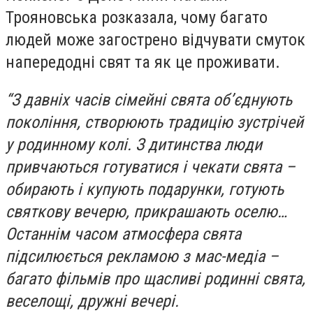
Трояновська розказала, чому багато
людей може загострено відчувати смуток
напередодні свят та як це проживати.
“З давніх часів сімейні свята об’єднують
покоління, створюють традицію зустрічей
у родинному колі. З дитинства люди
привчаються готуватися і чекати свята –
обирають і купують подарунки, готують
святкову вечерю, прикрашають оселю…
Останнім часом атмосфера свята
підсилюється рекламою з мас-медіа –
багато фільмів про щасливі родинні свята,
веселощі, дружні вечері.