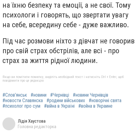
на їхню безпеку та емоції, а не свої. Тому
психологи і говорять, що звертати увагу
на себе, всередину себе - дуже важливо.
Під час розмови ніхто з дівчат не говорив
про свій страх обстрілів, але всі - про
страх за життя рідної людини.
Якщо ви помітили помилку, виділіть необхідний текст і натисніть Ctrl + Enter, щоб
повідомити про це редакцію
#Слов’янськ
#новини
#Чернівці
#новини Чернівців
#новости Славянска
#родини військових
#новорічні свята
#психолог про сум
#війна в Україні
#война в Украине
Лідія Хаустова
Головна редакторка