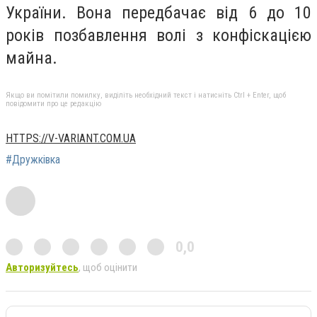
України. Вона передбачає від 6 до 10
років позбавлення волі з конфіскацією
майна.
Якщо ви помітили помилку, виділіть необхідний текст і натисніть Ctrl + Enter, щоб
повідомити про це редакцію
HTTPS://V-VARIANT.COM.UA
#Дружківка
0,0
Авторизуйтесь
, щоб оцінити