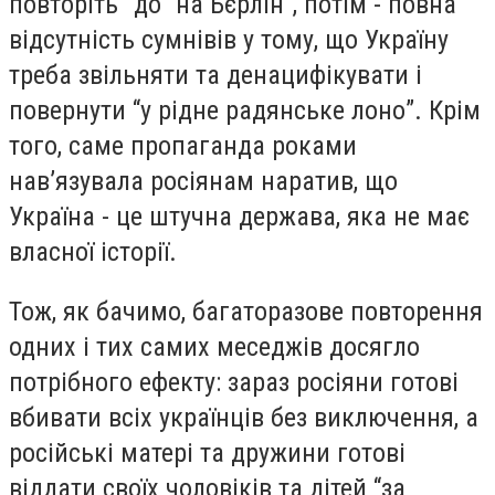
повторіть” до “на Бєрлін”, потім - повна
відсутність сумнівів у тому, що Україну
треба звільняти та денацифікувати і
повернути “у рідне радянське лоно”. Крім
того, саме пропаганда роками
навʼязувала росіянам наратив, що
Україна - це штучна держава, яка не має
власної історії.
Тож, як бачимо, багаторазове повторення
одних і тих самих меседжів досягло
потрібного ефекту: зараз росіяни готові
вбивати всіх українців без виключення, а
російські матері та дружини готові
віддати своїх чоловіків та дітей “за