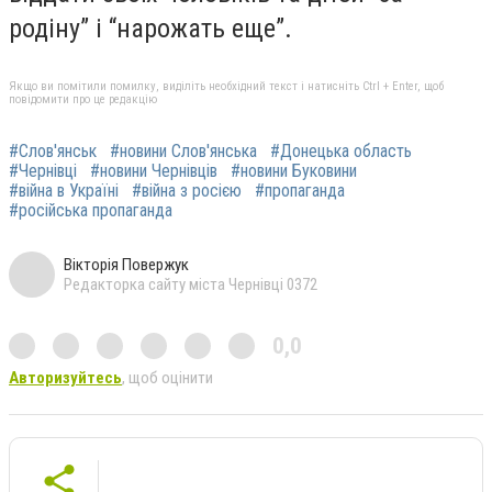
родіну” і “нарожать еще”.
Якщо ви помітили помилку, виділіть необхідний текст і натисніть Ctrl + Enter, щоб
повідомити про це редакцію
#Слов'янськ
#новини Слов'янська
#Донецька область
#Чернівці
#новини Чернівців
#новини Буковини
#війна в Україні
#війна з росією
#пропаганда
#російська пропаганда
Вікторія Повержук
Редакторка сайту міста Чернівці 0372
0,0
Авторизуйтесь
, щоб оцінити