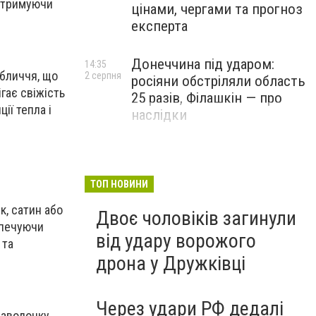
ідтримуючи
цінами, чергами та прогноз
експерта
Донеччина під ударом:
14:35
обличчя, що
2 серпня
росіяни обстріляли область
гає свіжість
25 разів, Філашкін — про
ії тепла і
наслідки
ю
ТОП НОВИНИ
к, сатин або
Двоє чоловіків загинули
зпечуючи
від удару ворожого
 та
дрона у Дружківці
Через удари РФ дедалі
наволочку