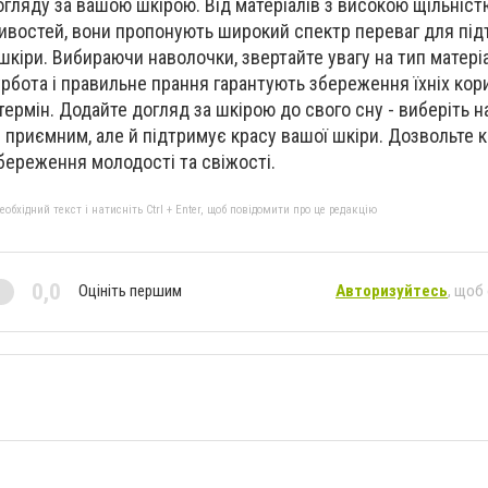
гляду за вашою шкірою. Від матеріалів з високою щільніст
тивостей, вони пропонують широкий спектр переваг для пі
шкіри. Вибираючи наволочки, звертайте увагу на тип матеріа
турбота і правильне прання гарантують збереження їхніх ко
ермін. Додайте догляд за шкірою до свого сну - виберіть н
и приємним, але й підтримує красу вашої шкіри. Дозвольте к
ереження молодості та свіжості.
бхідний текст і натисніть Ctrl + Enter, щоб повідомити про це редакцію
0,0
Оцініть першим
Авторизуйтесь
, щоб