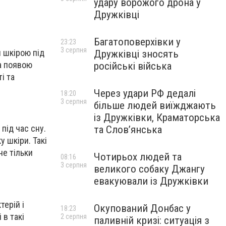
удару ворожого дрона у
Дружківці
Багатоповерхівки у
23:23
3 серпня
и шкірою під
Дружківці зносять
та появою
російські війська
і та
Через удари РФ дедалі
18:20
3 серпня
більше людей виїжджають
із Дружківки, Краматорська
під час сну.
та Слов’янська
 шкіри. Такі
не тільки
Чотирьох людей та
08:16
3 серпня
великого собаку Джангу
евакуювали із Дружківки
терій і
Окупований Донбас у
18:23
 в такі
2 серпня
паливній кризі: ситуація з