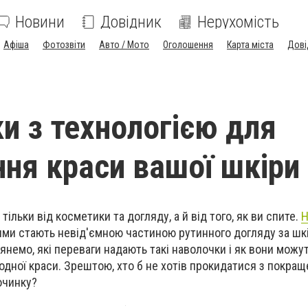
Новини
Довідник
Нерухомість
Афіша
Фотозвіти
Авто / Мото
Оголошення
Карта міста
Дові
и з технологією для
ня краси вашої шкіри
тільки від косметики та догляду, а й від того, як ви спите.
Н
ями стають невід'ємною частиною рутинного догляду за шк
глянемо, які переваги надають такі наволочки і як вони мож
одної краси. Зрештою, хто б не хотів прокидатися з покра
очинку?