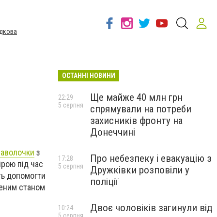
дкова
ОСТАННІ НОВИНИ
Ще майже 40 млн грн
22:29
5 серпня
спрямували на потреби
захисників фронту на
Донеччині
аволочки
з
Про небезпеку і евакуацію з
17:28
ірою під час
5 серпня
Дружківки розповіли у
уть допомогти
поліції
щеним станом
Двоє чоловіків загинули від
10:24
5 серпня