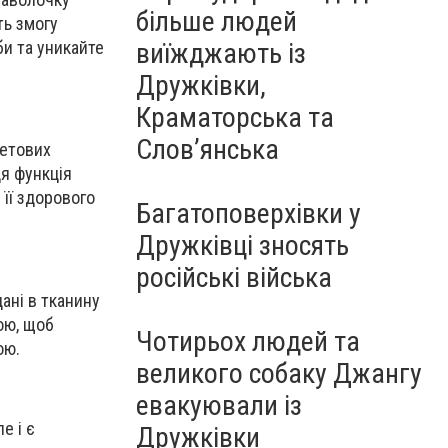
більше людей
ть змогу
виїжджають із
би та уникайте
Дружківки,
Краматорська та
Слов’янська
летових
Ця функція
її здорового
Багатоповерхівки у
Дружківці зносять
російські війська
дані в тканину
ою, щоб
Чотирьох людей та
ою.
великого собаку Джангу
евакуювали із
е і є
Дружківки