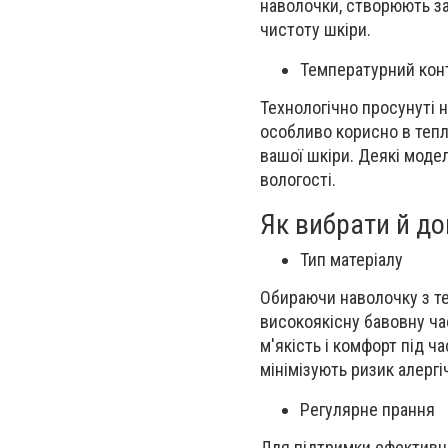
наволочки, створюють за
чистоту шкіри.
Температурний кон
Технологічно просунуті 
особливо корисно в теплу
вашої шкіри. Деякі модел
вологості.
Як вибрати й до
Тип матеріалу
Обираючи наволочку з тех
високоякісну бавовну ч
м'якість і комфорт під ч
мінімізують ризик алергі
Регулярне прання
Для підтримки ефективно