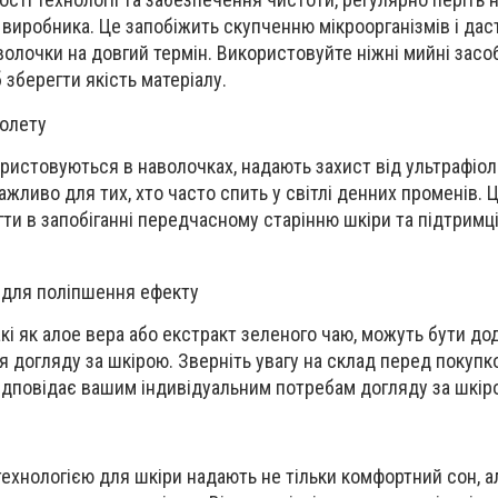
 виробника. Це запобіжить скупченню мікроорганізмів і дас
волочки на довгий термін. Використовуйте ніжні мийні засо
 зберегти якість матеріалу.
іолету
користовуються в наволочках, надають захист від ультрафіо
жливо для тих, хто часто спить у світлі денних променів. 
и в запобіганні передчасному старінню шкіри та підтримці 
 для поліпшення ефекту
акі як алое вера або екстракт зеленого чаю, можуть бути до
 догляду за шкірою. Зверніть увагу на склад перед покупк
ідповідає вашим індивідуальним потребам догляду за шкір
технологією для шкіри надають не тільки комфортний сон, ал