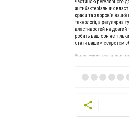
частиною регулярного до
антибактеріальних влас
краси та здоров'я вашої 
технології, а регулярна 
властивостей на довгий т
робить ваш сон не тільк
стати вашим секретом зб
Якщо ви помітили помилку, виділіть нео