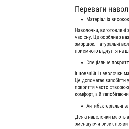
Переваги наволо
Матеріал із високо
Наволочки, виготовлені з
час сну. Це особливо ва
зморшок. Натуральні воло
приємного відчуття на шк
Спеціальне покрит
Інноваційні наволочки ма
Це допомагає запобігти 
покриття часто створюют
комфорт, а й запобігаю
Антибактеріальні в
Деякі наволочки мають а
зменшуючи ризик появи п