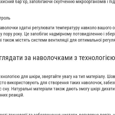
хисний бар'єр, запобігаючи скупченню мікроорганізмів і п
троль
наволочки здатні регулювати температуру навколо вашого 
 пору року. Це запобігає надмірному потовиділенню і збері
і також містять системи вентиляції для оптимальної регуляц
глядати за наволочками з технологіє
нологією для шкіри, звертайте увагу на тип матеріалу. Шов
асто використовують для створення таких наволочок, забе
ас сну. Натуральні матеріали також дають змогу шкірі дихати
чних реакцій.
сті технології та забезпечення чистоти, регулярно періть 