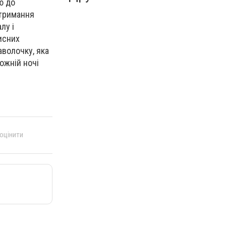
ю до
дтримання
лу і
рисних
аволочку, яка
ожній ночі
 оцінити