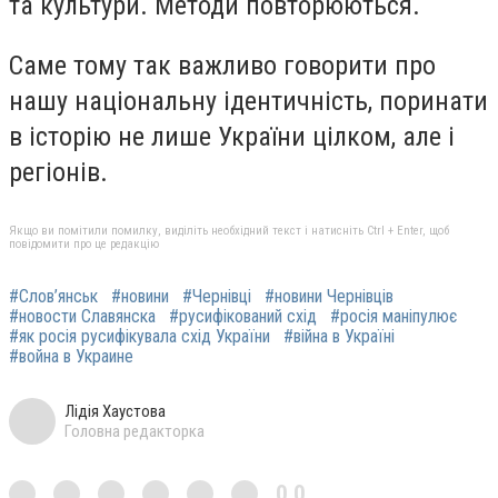
та культури. Методи повторюються.
Саме тому так важливо говорити про
нашу національну ідентичність, поринати
в історію не лише України цілком, але і
регіонів.
Якщо ви помітили помилку, виділіть необхідний текст і натисніть Ctrl + Enter, щоб
повідомити про це редакцію
#Слов’янськ
#новини
#Чернівці
#новини Чернівців
#новости Славянска
#русифікований схід
#росія маніпулює
#як росія русифікувала схід України
#війна в Україні
#война в Украине
Лідія Хаустова
Головна редакторка
0,0