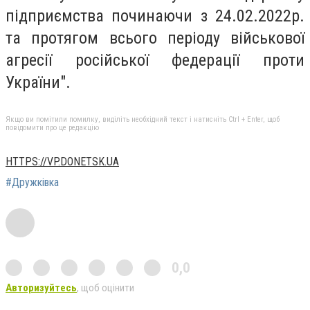
підприємства починаючи з 24.02.2022р.
та протягом всього періоду військової
агресії російської федерації проти
України".
Якщо ви помітили помилку, виділіть необхідний текст і натисніть Ctrl + Enter, щоб
повідомити про це редакцію
HTTPS://VP.DONETSK.UA
#Дружківка
0,0
Авторизуйтесь
, щоб оцінити