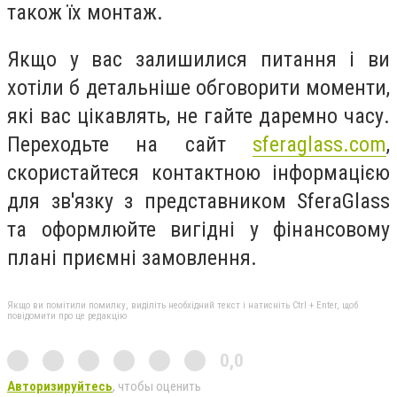
також їх монтаж.
Якщо у вас залишилися питання і ви
хотіли б детальніше обговорити моменти,
які вас цікавлять, не гайте даремно часу.
Переходьте на сайт
sferaglass.com
,
скористайтеся контактною інформацією
для зв'язку з представником SferaGlass
та оформлюйте вигідні у фінансовому
плані приємні замовлення.
Якщо ви помітили помилку, виділіть необхідний текст і натисніть Ctrl + Enter, щоб
повідомити про це редакцію
0,0
Авторизируйтесь
, чтобы оценить