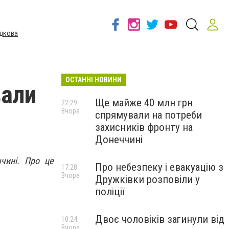
дкова
ОСТАННІ НОВИНИ
вали
Ще майже 40 млн грн
22:29
Вчора
спрямували на потреби
захисників фронту на
Донеччині
чині. Про це
Про небезпеку і евакуацію з
17:28
Вчора
Дружківки розповіли у
поліції
Двоє чоловіків загинули від
10:24
Вчора