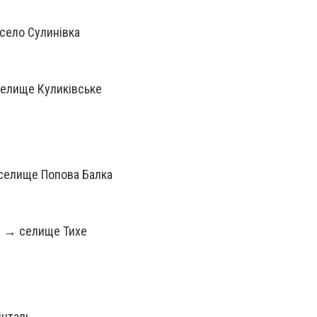
село Сулинівка
елище Куликівське
селище Попова Балка
 → селище Тихе
інталь