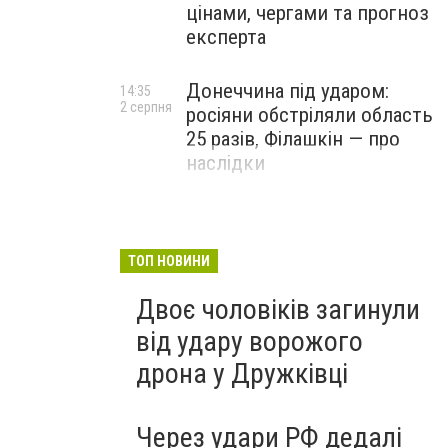
цінами, чергами та прогноз
експерта
Донеччина під ударом:
14:35
2 серпня
росіяни обстріляли область
25 разів, Філашкін — про
наслідки
ТОП НОВИНИ
Двоє чоловіків загинули
від удару ворожого
дрона у Дружківці
Через удари РФ дедалі