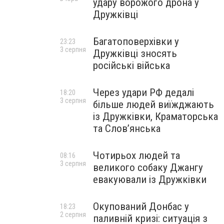
удару ворожого дрона у
Дружківці
Багатоповерхівки у
23:23
3 серпня
Дружківці зносять
російські війська
Через удари РФ дедалі
18:20
3 серпня
більше людей виїжджають
із Дружківки, Краматорська
та Слов’янська
Чотирьох людей та
08:16
3 серпня
великого собаку Джангу
евакуювали із Дружківки
Окупований Донбас у
18:23
2 серпня
паливній кризі: ситуація з