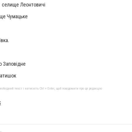
 селище Леонтовичі
ще Чумацьке
вка.
о Заповідне
Затишок
бхідний текст і натисніть Ctrl + Enter, щоб повідомити про це редакцію
S