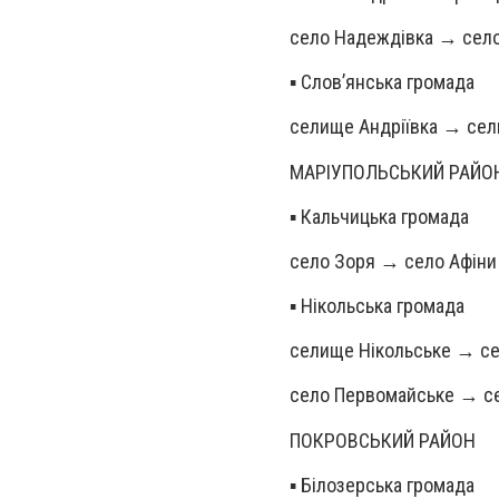
село Надеждівка → село
▪️ Слов’янська громада
селище Андріївка → сел
МАРІУПОЛЬСЬКИЙ РАЙО
▪️ Кальчицька громада
село Зоря → село Афіни
▪️ Нікольська громада
селище Нікольське → с
село Первомайське → с
ПОКРОВСЬКИЙ РАЙОН
▪️ Білозерська громада