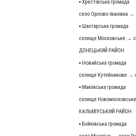
▪️ Хрестівська громада
село Орлово-Іванівка → 
▪️ Шахтарська громада
селище Московське → с
ДОНЕЦЬКИЙ РАЙОН
▪️ Іловайська громада
селище Кутейникове → 
▪️ Макіївська громада
селище Новомосковське
КАЛЬМІУСЬКИЙ РАЙОН
▪️ Бойківська громада
село Мічуріне → село Гр