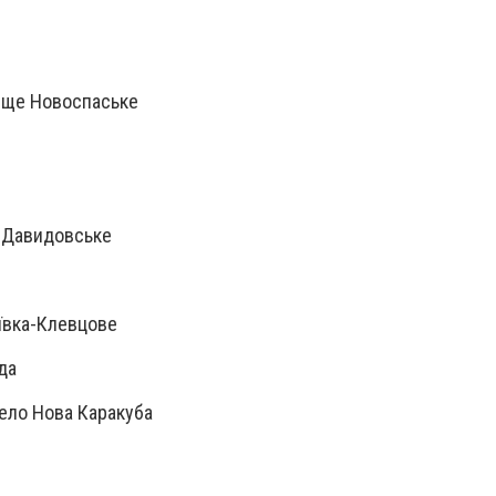
ище Новоспаське
 Давидовське
ївка-Клевцове
да
ело Нова Каракуба