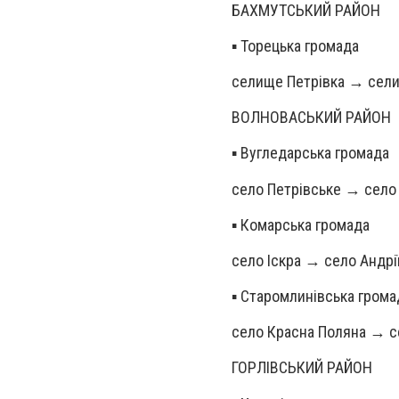
БАХМУТСЬКИЙ РАЙОН
▪️ Торецька громада
селище Петрівка → сел
ВОЛНОВАСЬКИЙ РАЙОН
▪️ Вугледарська громада
село Петрівське → село
▪️ Комарська громада
село Іскра → село Андрі
▪️ Старомлинівська грома
село Красна Поляна → с
ГОРЛІВСЬКИЙ РАЙОН