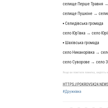
селище Перше Травня →
селище Пушкіне → сели
▪️ Селидівська громада
село Юр’ївка → село Юрії
▪️ Шахівська громада
село Никанорівка → сел
село Суворове → село 
Якщо ви помітили помилку, виділіть нео
HTTPS://POKROVSK24.NEW
#Дружківка