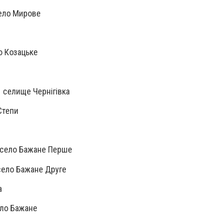
ело Мирове
о Козацьке
селище Чернігівка
Степи
село Бажане Перше
село Бажане Друге
а
ло Бажане