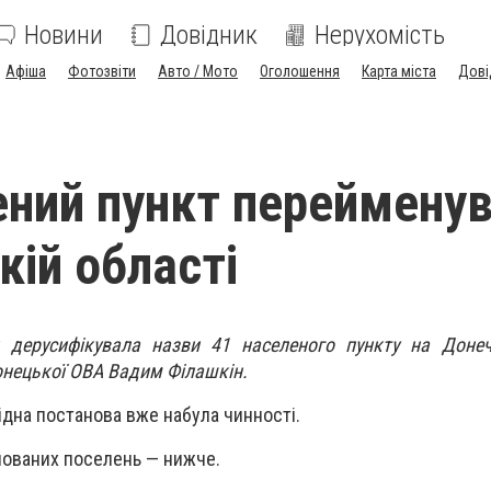
Новини
Довідник
Нерухомість
Афіша
Фотозвіти
Авто / Мото
Оголошення
Карта міста
Дові
ений пункт переймену
кій області
 дерусифікувала назви 41 населеного пункту на Донеч
нецької ОВА Вадим Філашкін.
ідна постанова вже набула чинності.
ованих поселень — нижче.