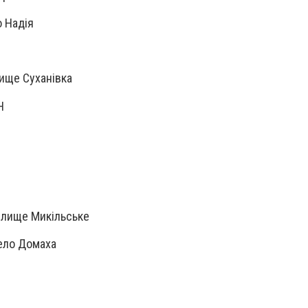
 Надія
ище Суханівка
Н
елище Микільське
ело Домаха