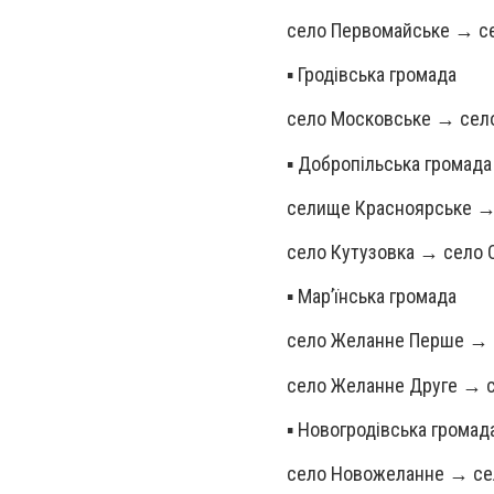
село Первомайське → с
▪️ Гродівська громада
село Московське → сел
▪️ Добропільська громада
селище Красноярське → 
село Кутузовка → село 
▪️ Мар’їнська громада
село Желанне Перше → 
село Желанне Друге → 
▪️ Новогродівська громад
село Новожеланне → се