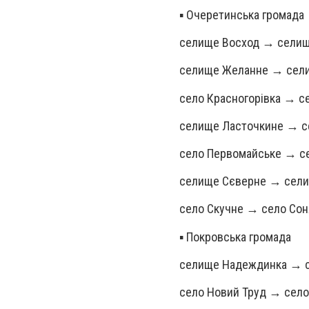
▪️ Очеретинська громада
селище Восход → селищ
селище Желанне → сели
село Красногорівка → с
селище Ласточкине → с
село Первомайське → се
селище Сєверне → сели
село Скучне → село Со
▪️ Покровська громада
селище Надеждинка → с
село Новий Труд → сел