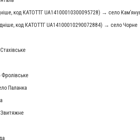
дніше, код КАТОТТГ UA14100010300095728) → село Кам’яну
ідніше, код КАТОТТГ UA14100010290072884) → село Чорне
 Стахівське
 Фролівське
ело Паланка
да
 Звитяжне
да