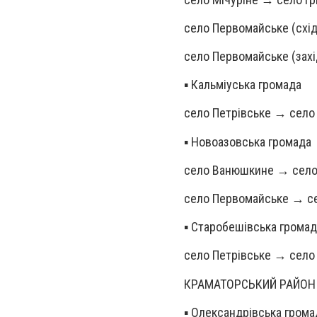
село Первомайське (схі
село Первомайське (зах
▪️ Кальміуська громада
село Петрівське → село
▪️ Новоазовська громада
село Ванюшкине → село
село Первомайське → с
▪️ Старобешівська грома
село Петрівське → село
КРАМАТОРСЬКИЙ РАЙОН
▪️ Олександрівська грома