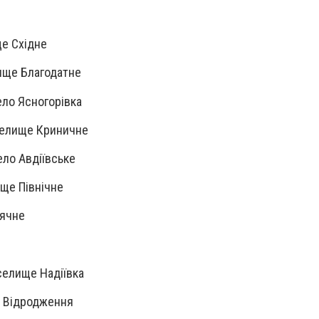
е Східне
ще Благодатне
ело Ясногорівка
елище Криничне
ло Авдіївське
ще Північне
нячне
елище Надіївка
о Відродження