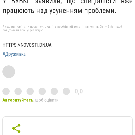
У ВУВКГ заявили, що спеціалісти вже
працюють над усуненням проблеми.
Якщо ви помітили помилку, виділіть необхідний текст і натисніть Ctrl + Enter, щоб
повідомити про це редакцію
HTTPS://NOVOSTI.DN.UA
#Дружківка
0,0
Авторизуйтесь
, щоб оцінити