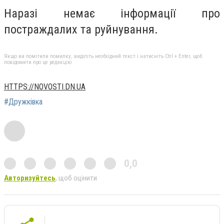
Наразі немає інформації про
постраждалих та руйнування.
Якщо ви помітили помилку, виділіть необхідний текст і натисніть Ctrl + Enter, щоб
повідомити про це редакцію
HTTPS://NOVOSTI.DN.UA
#Дружківка
0,0
Авторизуйтесь
, щоб оцінити