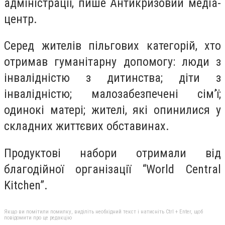
адміністрації, пише Антикризовий медіа-
центр.
Серед жителів пільгових категорій, хто
отримав гуманітарну допомогу: люди з
інвалідністю з дитинства; діти з
інвалідністю; малозабезпечені сім’ї;
одинокі матері; жителі, які опинилися у
складних життєвих обставинах.
Продуктові набори отримали від
благодійної організації “World Central
Kitchen”.
Якщо ви помітили помилку, виділіть необхідний текст і натисніть Ctrl + Enter, щоб
повідомити про це редакцію