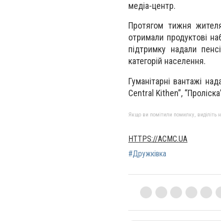
медіа-центр.
Протягом тижня жител
отримали продуктові наб
підтримку надали пенс
категорій населення.
Гуманітарні вантажі над
Central Kithen”, “Проліска
Якщо ви помітили помилку, виділіть нео
HTTPS://ACMC.UA
#Дружківка