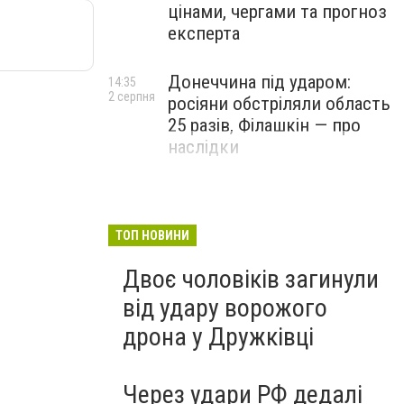
цінами, чергами та прогноз
експерта
Донеччина під ударом:
14:35
2 серпня
росіяни обстріляли область
25 разів, Філашкін — про
наслідки
ТОП НОВИНИ
Двоє чоловіків загинули
від удару ворожого
дрона у Дружківці
Через удари РФ дедалі