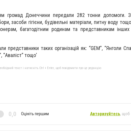
ям громад Донеччини передали 282 тонни допомоги. 
ори, засоби гігієни, будівельні матеріали, питну воду то
іонерам, багатодітним родинам та представникам інших
али представники таких організацій як: “GEM”, “Янголи Спа
”, “Аваліст” тощоʼ
бхідний текст і натисніть Ctrl + Enter, щоб повідомити про це редакцію
0,0
Оцініть першим
Авторизуйтесь
, щоб