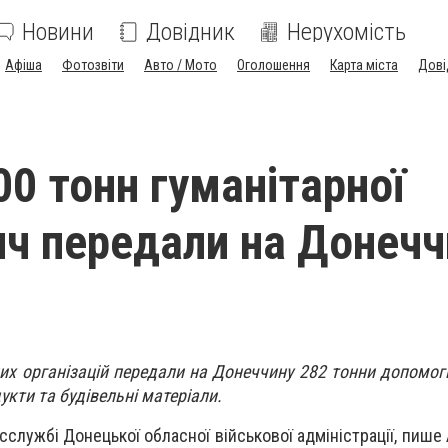
Новини
Довідник
Нерухомість
Афіша
Фотозвіти
Авто / Мото
Оголошення
Карта міста
Дові
0 тонн гуманітарної
ч передали на Донечч
их організацій передали на Донеччину 282 тонни допомоги
кти та будівельні матеріали.
сслужбі Донецької обласної військової адміністрації, пиш