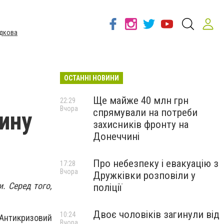
дкова
ОСТАННІ НОВИНИ
Ще майже 40 млн грн
22:29
Вчора
спрямували на потреби
ину
захисників фронту на
Донеччині
Про небезпеку і евакуацію з
17:28
Вчора
Дружківки розповіли у
. Серед того,
поліції
Двоє чоловіків загинули від
10:24
е Антикризовий
Вчора