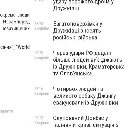
удару ворожого дрона у
Дружківці
Зокрема люди
що. Насамперед
Багатоповерхівки у
23:23
 незахищених
3 серпня
Дружківці зносять
російські війська
сіння”, “World
Через удари РФ дедалі
18:20
3 серпня
більше людей виїжджають
із Дружківки, Краматорська
та Слов’янська
Чотирьох людей та
08:16
3 серпня
великого собаку Джангу
евакуювали із Дружківки
 оцінити
Окупований Донбас у
18:23
2 серпня
паливній кризі: ситуація з