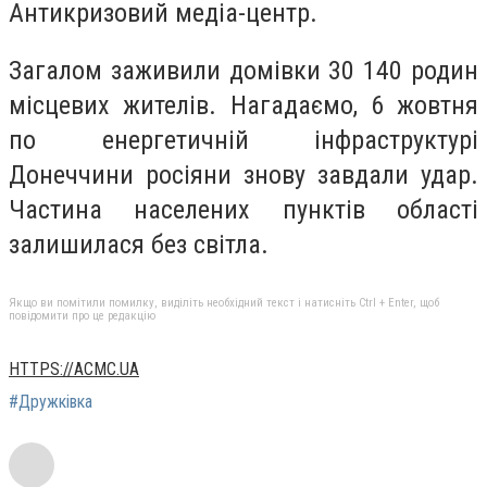
Антикризовий медіа-центр.
Загалом заживили домівки 30 140 родин
місцевих жителів. Нагадаємо, 6 жовтня
по енергетичній інфраструктурі
Донеччини росіяни знову завдали удар.
Частина населених пунктів області
залишилася без світла.
Якщо ви помітили помилку, виділіть необхідний текст і натисніть Ctrl + Enter, щоб
повідомити про це редакцію
HTTPS://ACMC.UA
#Дружківка