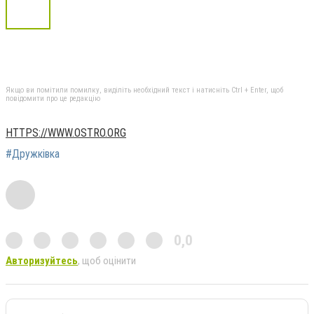
Якщо ви помітили помилку, виділіть необхідний текст і натисніть Ctrl + Enter, щоб
повідомити про це редакцію
HTTPS://WWW.OSTRO.ORG
#Дружківка
0,0
Авторизуйтесь
, щоб оцінити