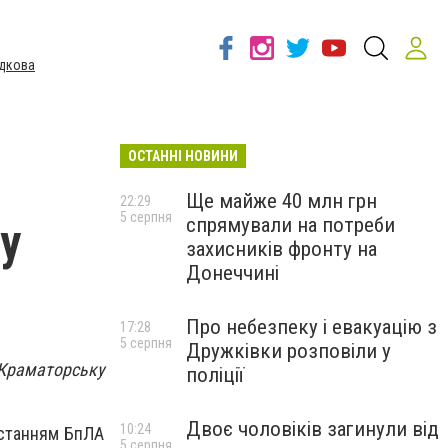
дкова
ОСТАННІ НОВИНИ
Ще майже 40 млн грн
22:29
5 серпня
спрямували на потреби
у
захисників фронту на
Донеччині
Про небезпеку і евакуацію з
17:28
5 серпня
Дружківки розповіли у
у Краматорську
поліції
Двоє чоловіків загинули від
10:24
истанням БпЛА
5 серпня