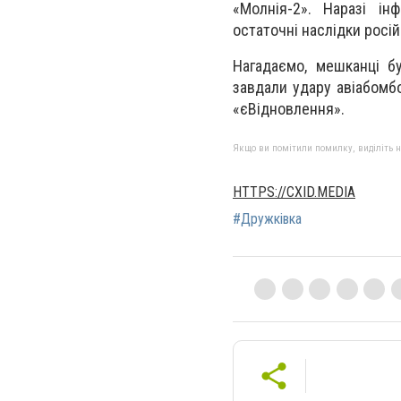
«Молнія-2». Наразі ін
остаточні наслідки росій
Нагадаємо, мешканці б
завдали удару авіабомб
«єВідновлення».
Якщо ви помітили помилку, виділіть нео
HTTPS://CXID.MEDIA
#Дружківка