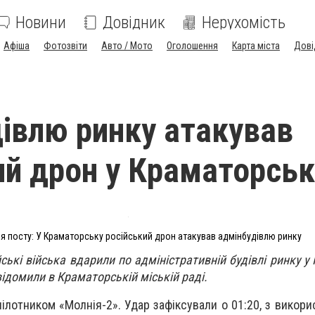
Новини
Довідник
Нерухомість
Афіша
Фотозвіти
Авто / Мото
Оголошення
Карта міста
Дові
івлю ринку атакував
ий дрон у Краматорськ
 посту: У Краматорську російський дрон атакував адмінбудівлю ринку
йські війська вдарили по адміністративній будівлі ринку 
відомили в Краматорській міській раді.
ілотником «Молнія-2». Удар зафіксували о 01:20, з викор