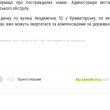
формації про постраждалих немає. Адміністрація міст
ського обстрілу.
удинку по вулиці Академічна, 52 у Краматорську, по я
ою, вже можуть звертатися за компенсаціями за держав
бхідний текст і натисніть Ctrl + Enter, щоб повідомити про це редакцію
0,0
Оцініть першим
Авторизуйтесь
, щоб