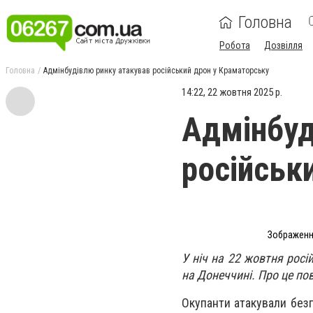
Головна
Робота
Дозвілля
Головна
Адмінбудівлю ринку атакував російський дрон у Краматорську
14:22, 22 жовтня 2025 р.
Адмінбуд
російськ
Зображення
У ніч на 22 жовтня росі
на Донеччині. Про це по
Окупанти атакували безп