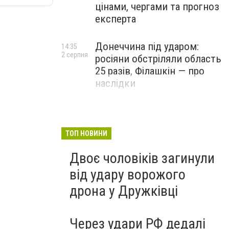
цінами, чергами та прогноз
експерта
Донеччина під ударом:
14:35
2 серпня
росіяни обстріляли область
25 разів, Філашкін — про
наслідки
ТОП НОВИНИ
Двоє чоловіків загинули
від удару ворожого
дрона у Дружківці
Через удари РФ дедалі