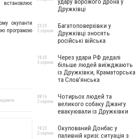
удару ворожого дрона у
а встановлює
Дружківці
кому окупанти
Багатоповерхівки у
23:23
ною програмою
3 серпня
Дружківці зносять
російські війська
Через удари РФ дедалі
18:20
3 серпня
більше людей виїжджають
із Дружківки, Краматорська
та Слов’янська
Чотирьох людей та
08:16
 оцінити
3 серпня
великого собаку Джангу
евакуювали із Дружківки
Окупований Донбас у
18:23
2 серпня
паливній кризі: ситуація з