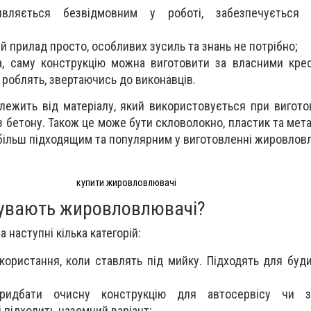
вляється безвідмовним у роботі, забезпечується д
й прилад просто, особливих зусиль та знань не потрібно;
а, саму конструкцію можна виготовити за власними кр
о роблять, звертаючись до виконавців.
алежить від матеріалу, який використовується при вигото
 бетону. Також це може бути скловолокно, пластик та мета
більш підходящим та популярним у виготовленні жировлов
купити жировловлювачі
бувають жировловлювачі?
 наступні кілька категорій:
ористання, коли ставлять під мийку. Підходять для будин
ридбати очисну конструкцію для автосервісу чи за
і підходить наземний варіант;