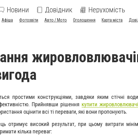
Новини
Довідник
Нерухомість
Афіша
Фотозвіти
Авто / Мото
Оголошення
Карта міста
Дові
ання жировловлювачі
вигода
ься простими конструкціями, завдяки яким стічні вод
фективністю. Прийнявши рішення
купити жировловлювач
ристання оцінити всі ті переваги, які вони пропонують.
ць отримує високий результат, при цьому витрати мінім
римати кілька переваг: