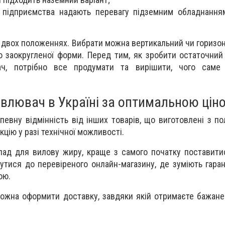
і підприємства надають перевагу підземним обладнання
 двох положеннях. Вибрати можна вертикальний чи горизон
о заокругленої форми. Перед тим, як зробити остаточний 
ч, потрібно все продумати та вирішити, чого саме 
влювач в Україні за оптимальною цін
евну відмінність від інших товарів, що виготовлені з по
кцію у разі технічної можливості.
ад для вилову жиру, краще з самого початку поставити
утися до перевіреного онлайн-магазину, де зуміють гаран
ною.
ожна оформити доставку, завдяки якій отримаєте бажан