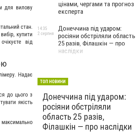
цінами, чергами та прогноз
м для вилову
експерта
тальний стан.
Донеччина під ударом:
14:35
2 серпня
вибір, купити
росіяни обстріляли область
очікуєте від
25 разів, Філашкін — про
наслідки
ою
лімеру. Надає
ТОП НОВИНИ
ся до цього з
Донеччина під ударом:
тувати якість
росіяни обстріляли
область 25 разів,
е максимально
Філашкін — про наслідки