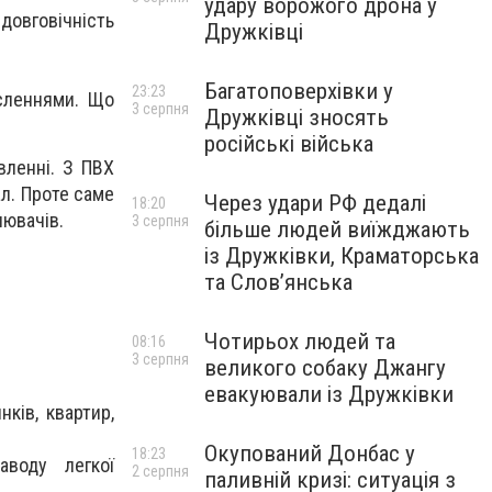
удару ворожого дрона у
овговічність
Дружківці
Багатоповерхівки у
23:23
есленнями. Що
3 серпня
Дружківці зносять
російські війська
вленні. З ПВХ
л. Проте саме
Через удари РФ дедалі
18:20
лювачів.
3 серпня
більше людей виїжджають
із Дружківки, Краматорська
та Слов’янська
Чотирьох людей та
08:16
3 серпня
великого собаку Джангу
евакуювали із Дружківки
ків, квартир,
Окупований Донбас у
18:23
воду легкої
2 серпня
паливній кризі: ситуація з