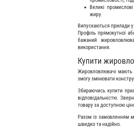
Великі промислов
жиру.
Випускаються прилади у
Профіль прямокутної аб
бажаний жировловлюва
використання.
Купити жировло
Жировловлювачі мають п
змогу змінювати констру
Збираючись купити прил
відповідальністю. Зверн
товару за доступною ці
Разом із замовленням м
швидко та надійно.