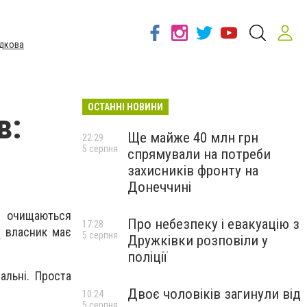
дкова
ОСТАННІ НОВИНИ
в:
Ще майже 40 млн грн
22:29
5 серпня
спрямували на потреби
захисників фронту на
Донеччині
и очищаються
Про небезпеку і евакуацію з
17:28
і
власник має
5 серпня
Дружківки розповіли у
поліції
альні. Проста
Двоє чоловіків загинули від
10:24
5 серпня