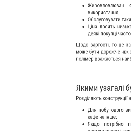
Жировловлювач я
використання;
Обслуговувати таки
Ціна досить низьк
деякі покупці част
Щодо вартості, то це з
може бути дорожче ніж з
полімер вважається най
Якими узагалі 
Розділяють конструкції на
Для побутового вик
кафе на інше;
Якщо потрібно п
промисловості, тод