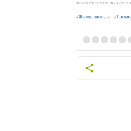
Якщо ви помітили помилку, виділіть нео
#Жировловлювачі
#Поліме