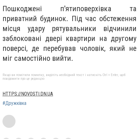
Пошкоджені п'ятиповерхівка та
приватний будинок. Під час обстеження
місця удару рятувальники відчинили
заблоковані двері квартири на другому
поверсі, де перебував чоловік, який не
міг самостійно вийти.
Якщо ви помітили помилку, виділіть необхідний текст і натисніть Ctrl + Enter, щоб
повідомити про це редакцію
HTTPS://NOVOSTI.DN.UA
#Дружківка