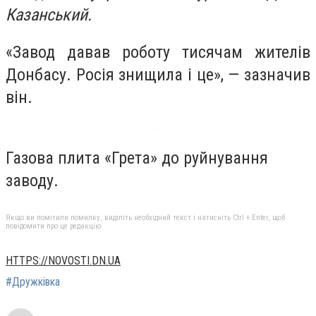
Казанський.
«Завод давав роботу тисячам жителів
Донбасу. Росія знищила і це», — зазначив
він.
Газова плита «Грета» до руйнування
заводу.
Якщо ви помітили помилку, виділіть необхідний текст і натисніть Ctrl + Enter, щоб
повідомити про це редакцію
HTTPS://NOVOSTI.DN.UA
#Дружківка