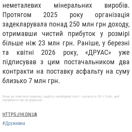
неметалевих мінеральних виробів.
Протягом 2025 року організація
задекларувала понад 250 млн грн доходу,
отримавши чистий прибуток у розмірі
більше ніж 23 млн грн. Раніше, у березні
та квітні 2026 року, «ДРУАС» уже
підписував з цим постачальником два
контракти на поставку асфальту на суму
близько 7 млн грн.
Якщо ви помітили помилку, виділіть необхідний текст і натисніть Ctrl + Enter, щоб
повідомити про це редакцію
HTTPS://HI.DN.UA
#Дружківка