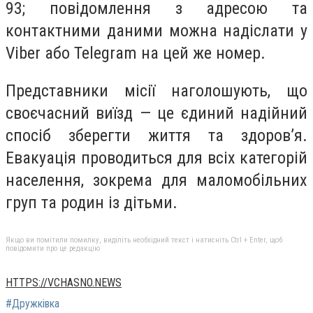
93; повідомлення з адресою та
контактними даними можна надіслати у
Viber або Telegram на цей же номер.
Представники місії наголошують, що
своєчасний виїзд — це єдиний надійний
спосіб зберегти життя та здоров’я.
Евакуація проводиться для всіх категорій
населення, зокрема для маломобільних
груп та родин із дітьми.
Якщо ви помітили помилку, виділіть необхідний текст і натисніть Ctrl + Enter, щоб
повідомити про це редакцію
HTTPS://VCHASNO.NEWS
#Дружківка