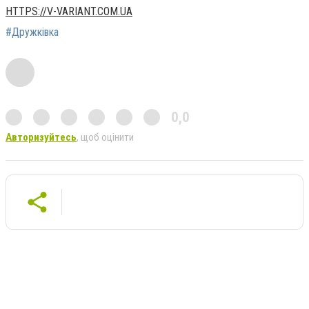
HTTPS://V-VARIANT.COM.UA
#Дружківка
0,0
Авторизуйтесь
, щоб оцінити