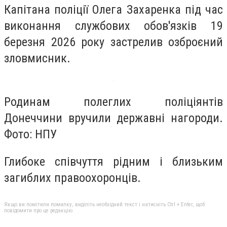
Капітана поліції Олега Захаренка під час
виконання службових обов'язків 19
березня 2026 року застрелив озброєний
зловмисник.
Родинам полеглих поліціянтів
Донеччини вручили державні нагороди.
Фото: НПУ
Глибоке співчуття рідним і близьким
загиблих правоохоронців.
Якщо ви помітили помилку, виділіть необхідний текст і натисніть Ctrl + Enter, щоб
повідомити про це редакцію