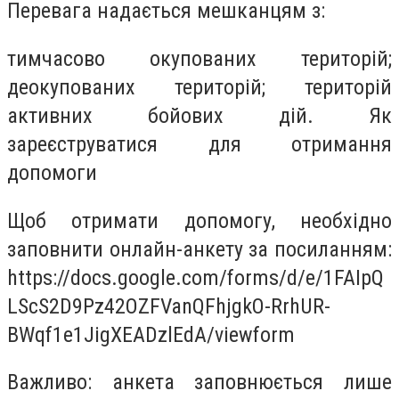
Перевага надається мешканцям з:
тимчасово окупованих територій;
деокупованих територій; територій
активних бойових дій. Як
зареєструватися для отримання
допомоги
Щоб отримати допомогу, необхідно
заповнити онлайн-анкету за посиланням:
https://docs.google.com/forms/d/e/1FAIpQ
LScS2D9Pz42OZFVanQFhjgkO-RrhUR-
BWqf1e1JigXEADzlEdA/viewform
Важливо: анкета заповнюється лише