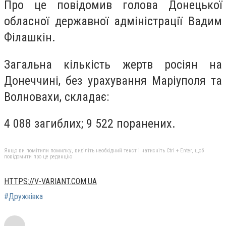
Про це повідомив голова Донецької
обласної державної адміністрації Вадим
Філашкін.
Загальна кількість жертв росіян на
Донеччині, без урахування Маріуполя та
Волновахи, складає:
4 088 загиблих; 9 522 поранених.
Якщо ви помітили помилку, виділіть необхідний текст і натисніть Ctrl + Enter, щоб
повідомити про це редакцію
HTTPS://V-VARIANT.COM.UA
#Дружківка