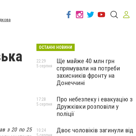
дкова
ОСТАННІ НОВИНИ
зька
Ще майже 40 млн грн
22:29
5 серпня
спрямували на потреби
захисників фронту на
Донеччині
Про небезпеку і евакуацію з
17:28
5 серпня
Дружківки розповіли у
поліції
ав з 20 по 25
Двоє чоловіків загинули від
10:24
5 серпня