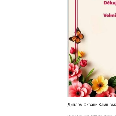
Диплом Оксани Камінськ
Якщо ви помітили помилку, виділіть нео