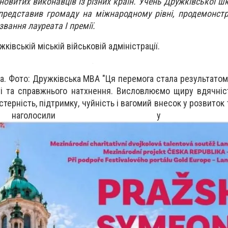
новитих виконавців із різних країн. Учень Дружківської ш
представив громаду на міжнародному рівні, продемонст
звання лауреата І премії.
ківській міській військовій адміністрації.
. Фото: Дружківська МВА "Ця перемога стала результатом
сті та справжнього натхнення. Висловлюємо щиру вдячніс
стерність, підтримку, чуйність і вагомий внесок у розвиток 
голосили у М