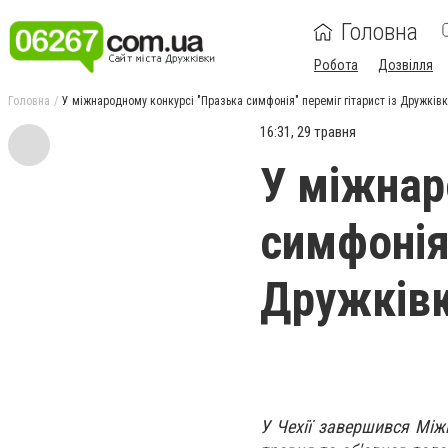
Головна
Робота
Дозвілля
Головна
У міжнародному конкурсі "Празька симфонія" переміг гітарист із Дружків
16:31, 29 травня
У міжнар
симфонія"
Дружків
У Чехії завершився Між