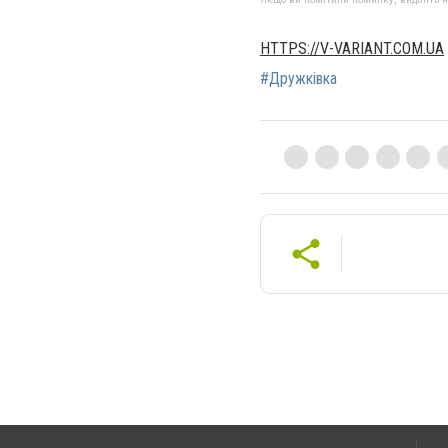
HTTPS://V-VARIANT.COM.UA
#Дружківка