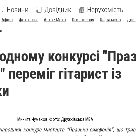
Новини
Довідник
Нерухомість
Афіша
Фотозвіти
Авто / Мото
Оголошення
Карта міста
Дові
ки
одному конкурсі "Пра
 переміг гітарист із
ки
Микита Чумаков. Фото: Дружківська МВА
народний конкурс мистецтв "Празька симфонія", що трив