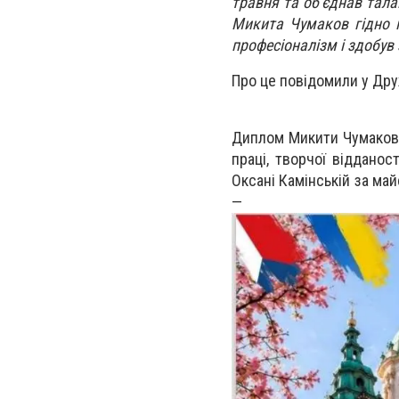
травня та об'єднав тала
Микита Чумаков гідно 
професіоналізм і здобув 
Про це повідомили у Друж
Диплом Микити Чумакова
праці, творчої віддано
Оксані Камінській за май
— на