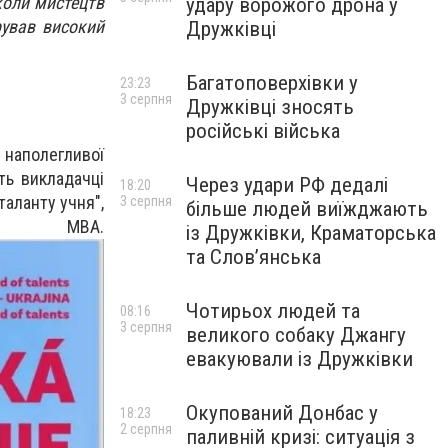
коли мистецтв
удару ворожого дрона у
рував високий
Дружківці
Багатоповерхівки у
23:23
3 серпня
Дружківці зносять
російські війська
 наполегливої
ть викладачці
Через удари РФ дедалі
18:20
таланту учня",
3 серпня
більше людей виїжджають
ВА.
із Дружківки, Краматорська
та Слов’янська
Чотирьох людей та
08:16
3 серпня
великого собаку Джангу
евакуювали із Дружківки
Окупований Донбас у
18:23
2 серпня
паливній кризі: ситуація з