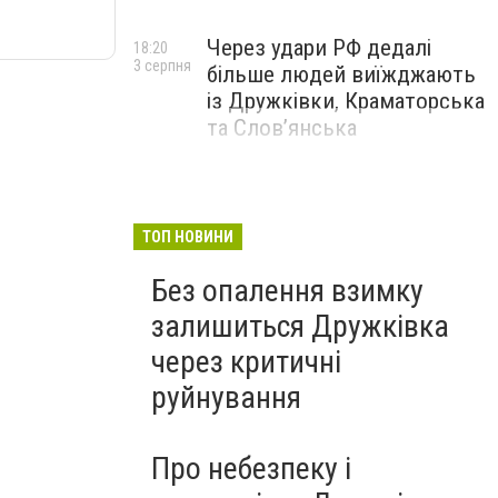
Через удари РФ дедалі
18:20
3 серпня
більше людей виїжджають
із Дружківки, Краматорська
та Слов’янська
ТОП НОВИНИ
Без опалення взимку
залишиться Дружківка
через критичні
руйнування
Про небезпеку і