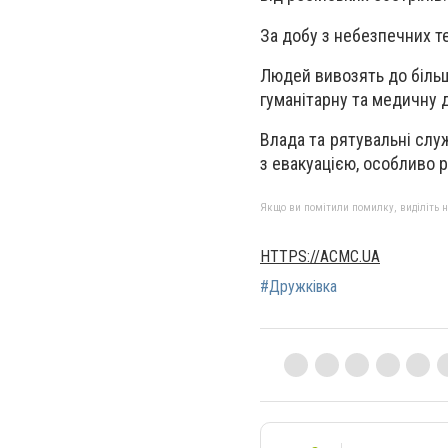
За добу з небезпечних т
Людей вивозять до більш
гуманітарну та медичну 
Влада та рятувальні слу
з евакуацією, особливо р
Якщо ви помітили помилку, виділіть нео
HTTPS://ACMC.UA
#Дружківка