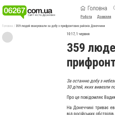
Головна
Робота
Дозвілля
Головна
359 людей евакуювали за добу з прифронтових районів Донеччини
10:17, 1 червня
359 люде
прифронт
За останню добу з небез
30 дітей, яких вивезли по
Про це повідомляє Вадим 
На Донеччині триває ев
від російських обстрілів.