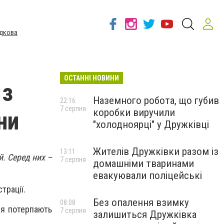
дкова
ОСТАННІ НОВИНИ
 з
Наземного робота, що губив
22:16
7 серпня
коробки виручили
ни
"холодноярці" у Дружківці
Жителів Дружківки разом із
13:11
. Серед них –
7 серпня
домашніми тваринами
евакуювали поліцейські
трації.
Без опалення взимку
08:08
ня потерпають
7 серпня
залишиться Дружківка