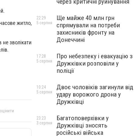
через критичні руйнування
й.
Ще майже 40 млн грн
22:29
часове житло,
5 серпня
спрямували на потреби
захисників фронту на
Донеччині
 не зволікати
лів.
Про небезпеку і евакуацію з
17:28
5 серпня
Дружківки розповіли у
поліції
Двоє чоловіків загинули від
10:24
5 серпня
удару ворожого дрона у
Дружківці
 оцінити
Багатоповерхівки у
23:23
3 серпня
Дружківці зносять
російські війська