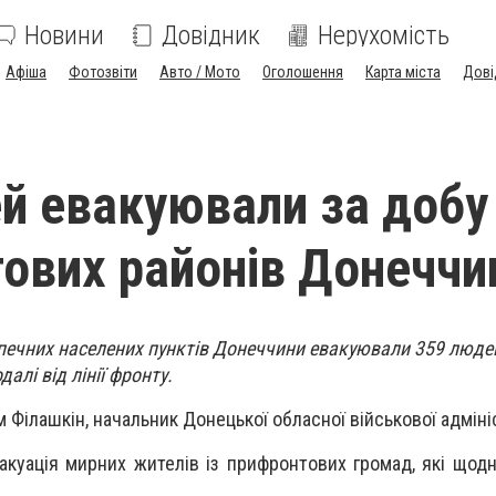
Новини
Довідник
Нерухомість
Афіша
Фотозвіти
Авто / Мото
Оголошення
Карта міста
Дові
й евакуювали за добу
ових районів Донеччи
печних населених пунктів Донеччини евакуювали 359 людей
далі від лінії фронту.
Філашкін, начальник Донецької обласної військової адмініс
акуація мирних жителів із прифронтових громад, які щод