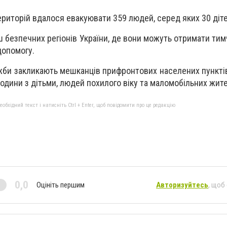
ериторій вдалося евакуювати 359 людей, серед яких 30 діте
 безпечних регіонів України, де вони можуть отримати тим
допомогу.
жби закликають мешканців прифронтових населених пунктів
одини з дітьми, людей похилого віку та маломобільних жите
бхідний текст і натисніть Ctrl + Enter, щоб повідомити про це редакцію
0,0
Оцініть першим
Авторизуйтесь
, щоб