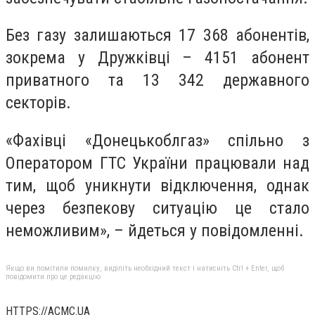
Без газу залишаються 17 368 абонентів,
зокрема у Дружківці – 4151 абонент
приватного та 13 342 державного
секторів.
«Фахівці «Донецькоблгаз» спільно з
Оператором ГТС України працювали над
тим, щоб уникнути відключення, однак
через безпекову ситуацію це стало
неможливим», – йдеться у повідомленні.
Якщо ви помітили помилку, виділіть необхідний текст і натисніть Ctrl + Enter, щоб
повідомити про це редакцію
HTTPS://ACMC.UA