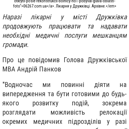
otkrytii-posle-rekonstrukcii-bolnicy-no1-pobyval-glava-oblasti-
foto">06267.com.ua</a>. Лікарня у Дружківці. Архівне.</em>
Наразі лікарні у місті Дружківка
продовжують працювати та надавати
необхідні медичні послуги мешканцям
громади.
Про це повідомив Голова Дружківської
МВА Андрій Панков
"Водночас ми повинні діяти на
випередження та бути готовими до будь-
якого розвитку подій, зокрема
розглядати можливість релокації
окремих медичних підрозділів у разі