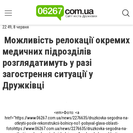
22:49, 8 червня
Можливість релокації окремих
медичних підрозділів
розглядатимуть у разі
загострення ситуації у
Дружківці
<em>Фото: <a
href="https://www.06267.com.ua/news/2276635/druzkovka-segodna-na-
otkrytii-posle-rekonstrukcii-bolnicy-no1-pobyval-glava-oblasti-
fotohttps://www.06267.com.ua/news/2276635/druzkovka-segodna-na-