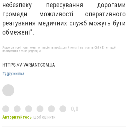
небезпеку пересування дорогами
громади можливості оперативного
реагування медичних служб можуть бути
обмежені".
Якщо ви помітили помилку, виділіть необхідний текст і натисніть Ctrl + Enter, щоб
повідомити про це редакцію
HTTPS://V-VARIANT.COM.UA
#Дружківка
0,0
Авторизуйтесь
, щоб оцінити