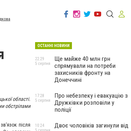
дкова
ОСТАННІ НОВИНИ
я
Ще майже 40 млн грн
22:29
5 серпня
спрямували на потреби
захисників фронту на
Донеччині
Про небезпеку і евакуацію з
17:28
цької області.
5 серпня
Дружківки розповіли у
ми обстрілами
поліції
зв’язок після
Двоє чоловіків загинули від
10:24
5 серпня