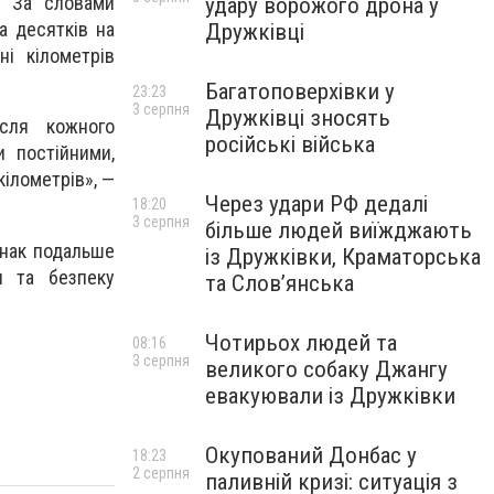
. За словами
удару ворожого дрона у
ла десятків на
Дружківці
ні кілометрів
Багатоповерхівки у
23:23
3 серпня
Дружківці зносять
ісля кожного
російські війська
 постійними,
кілометрів», —
Через удари РФ дедалі
18:20
3 серпня
більше людей виїжджають
днак подальше
із Дружківки, Краматорська
я та безпеку
та Слов’янська
Чотирьох людей та
08:16
3 серпня
великого собаку Джангу
евакуювали із Дружківки
Окупований Донбас у
18:23
2 серпня
паливній кризі: ситуація з