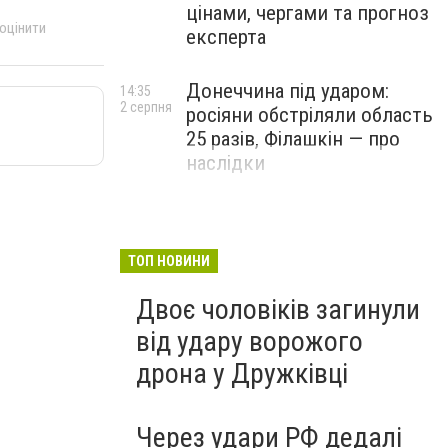
цінами, чергами та прогноз
 оцінити
експерта
Донеччина під ударом:
14:35
2 серпня
росіяни обстріляли область
25 разів, Філашкін — про
наслідки
ТОП НОВИНИ
Двоє чоловіків загинули
від удару ворожого
дрона у Дружківці
Через удари РФ дедалі