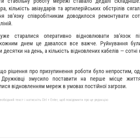
ати стабільну роботу мережі ставало дедалі складніше
а, кількість авіаударів та артилерійських обстрілів сяга
ня зв’язку співробітникам доводилося ремонтувати сот
іній.
уже старалися оперативно відновлювати зв’язок п
кожним днем це давалося все важче. Руйнування були
 десятки на день, а кількість відновлених кабелів — сотні 
, що рішення про призупинення роботи було непростим, о
в Дружківці змусило поставити на перше місце житт
алися відновленням мереж в умовах постійної загрози.
бхідний текст і натисніть Ctrl + Enter, щоб повідомити про це редакцію