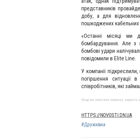
атак, однак підтримув
представників провайдер
добу, а для відновлен
пошкоджених кабельних л
«Останні місяці ми д
бомбардування. Але з 
бомбові удари налічували
повідомили в Elite Line.
У компанії підкреслили
погіршення ситуації 
співробітників, які займ
Якщо ви помітили помилку, виділіть нео
HTTPS://NOVOSTI.DN.UA
#Дружківка