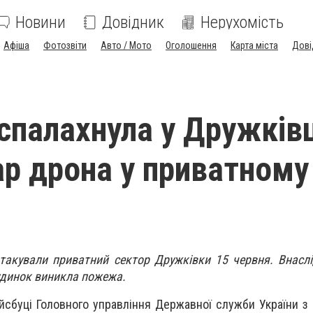
Новини
Довідник
Нерухомість
Афіша
Фотозвіти
Авто / Мото
Оголошення
Карта міста
Дові
палахнула у Дружківц
ар дрона у приватному
атакували приватний сектор Дружківки 15 червня. Внасл
удинок виникла пожежа.
йсбуці Головного управління Державної служби України з