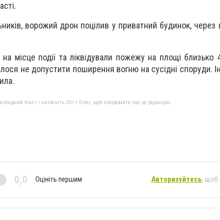
асті.
ників, ворожий дрон поцілив у приватний будинок, через 
 на місце події та ліквідували пожежу на площі близько 
лося не допустити поширення вогню на сусідні споруди. І
ила.
бхідний текст і натисніть Ctrl + Enter, щоб повідомити про це редакцію
0,0
Оцініть першим
Авторизуйтесь
, щоб