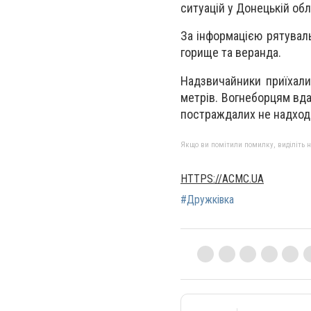
ситуацій у Донецькій обл
За інформацією рятуваль
горище та веранда.
Надзвичайники приїхали
метрів. Вогнеборцям вда
постраждалих не надход
Якщо ви помітили помилку, виділіть нео
HTTPS://ACMC.UA
#Дружківка