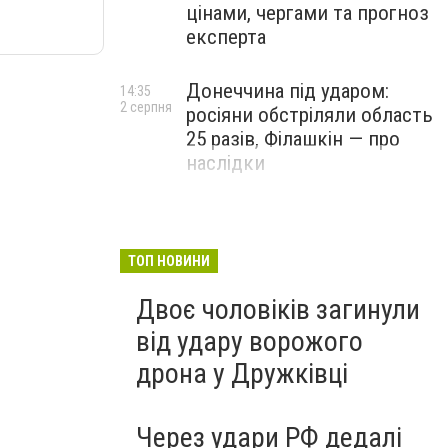
цінами, чергами та прогноз
експерта
Донеччина під ударом:
14:35
2 серпня
росіяни обстріляли область
25 разів, Філашкін — про
наслідки
ТОП НОВИНИ
Двоє чоловіків загинули
від удару ворожого
дрона у Дружківці
Через удари РФ дедалі