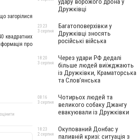
удару ворожого дрона у
Дружківці
що загорілися
Багатоповерхівки у
23:23
3 серпня
Дружківці зносять
40 квадратних
російські війська
нформація про
Через удари РФ дедалі
18:20
3 серпня
більше людей виїжджають
із Дружківки, Краматорська
та Слов’янська
Чотирьох людей та
08:16
3 серпня
великого собаку Джангу
евакуювали із Дружківки
 оцінити
Окупований Донбас у
18:23
2 серпня
паливній кризі: ситуація з