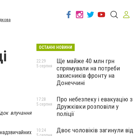
дкова
ОСТАННІ НОВИНИ
і
Ще майже 40 млн грн
22:29
5 серпня
спрямували на потреби
захисників фронту на
Донеччині
Про небезпеку і евакуацію з
17:28
5 серпня
Дружківки розповіли у
ідок влучання
поліції
Двоє чоловіків загинули від
10:24
 надзвичайних
5 серпня