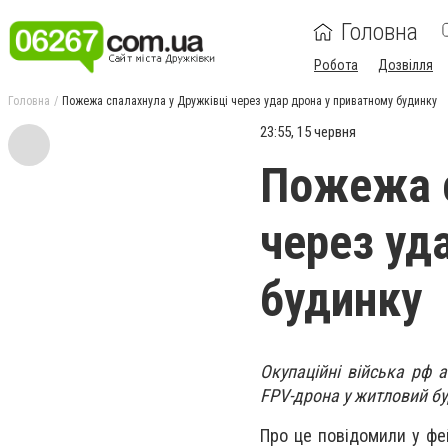
Головна
Робота
Дозвілля
Головна
Пожежа спалахнула у Дружківці через удар дрона у приватному будинку
23:55, 15 червня
Пожежа с
через уд
будинку
Окупаційні війська рф 
FPV-дрона у житловий б
Про це повідомили у фе