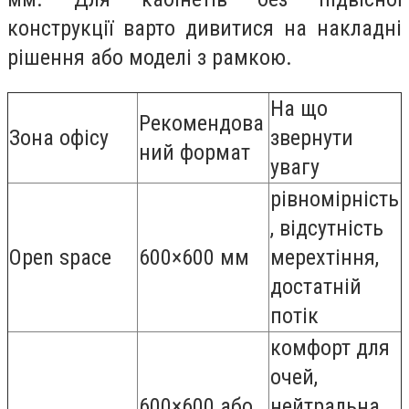
конструкції варто дивитися на накладні
рішення або моделі з рамкою.
На що
Рекомендова
Зона офісу
звернути
ний формат
увагу
рівномірність
, відсутність
Open space
600×600 мм
мерехтіння,
достатній
потік
комфорт для
очей,
600×600 або
нейтральна