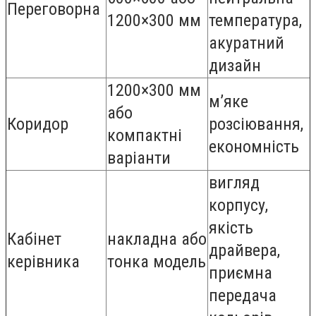
Переговорна
1200×300 мм
температура,
акуратний
дизайн
1200×300 мм
м’яке
або
Коридор
розсіювання,
компактні
економність
варіанти
вигляд
корпусу,
якість
Кабінет
накладна або
драйвера,
керівника
тонка модель
приємна
передача