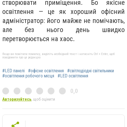
створювати приміщення. Бо якісне
освітлення — це як хороший офісний
адміністратор: його майже не помічають,
але без нього день швидко
перетворюється на хаос.
Якщо ви помітили помилку, виділіть необхідний текст і натисніть Ctrl + Enter, щоб
повідомити про це редакцію
#LED панелі
#офісне освітлення
#світлодіодні світильники
#освітлення робочого місця
#LED освітлення
0,0
Авторизуйтесь
, щоб оцінити