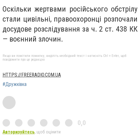
Оскільки жертвами російського обстрілу
стали цивільні, правоохоронці розпочали
досудове розслідування за ч. 2 ст. 438 КК
— воєнний злочин.
Якщо ви помітили помилку, виділіть необхідний текст і натисніть Ctrl + Enter, щоб
повідомити про це редакцію
HTTPS://FREERADIO.COM.UA
#Дружківка
0,0
Авторизуйтесь
, щоб оцінити