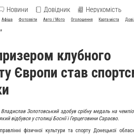
Новини
Довідник
Нерухомість
Афіша
Фотозвіти
Авто / Мото
Оголошення
Карта міста
Дові
ки
призером клубного
ту Європи став спортс
ки
 Владислав Золотовський здобув срібну медаль на чемпіо
який відбувся у столиці Боснії і Герцеговини Сараєво.
равлінні фізичної культури та спорту Донецької обласн