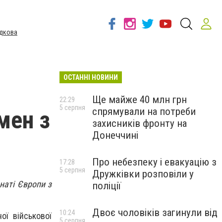
дкова
ОСТАННІ НОВИНИ
Ще майже 40 млн грн
22:29
5 серпня
спрямували на потреби
мен з
захисників фронту на
Донеччині
Про небезпеку і евакуацію з
17:28
5 серпня
Дружківки розповіли у
наті Європи з
поліції
Двоє чоловіків загинули від
10:24
ої військової
5 серпня