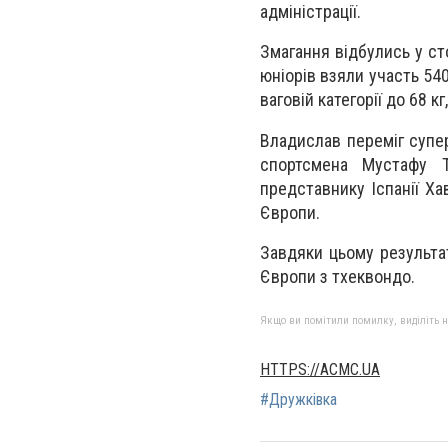
адміністрації.
Змагання відбулись у сто
юніорів взяли участь 54
ваговій категорії до 68 к
Владислав переміг суперн
спортсмена Мустафу Т
представнику Іспанії Х
Європи.
Завдяки цьому результа
Європи з тхеквондо.
Якщо ви помітили помилку, виділіть нео
HTTPS://ACMC.UA
#Дружківка