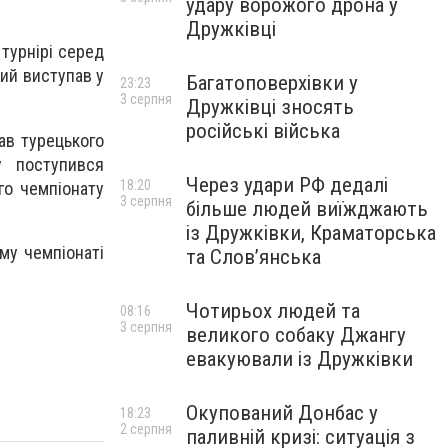
удару ворожого дрона у
Дружківці
 турнірі серед
кий виступав у
Багатоповерхівки у
23:23
3 серпня
Дружківці зносять
російські війська
лав турецького
у поступився
Через удари РФ дедалі
18:20
го чемпіонату
3 серпня
більше людей виїжджають
із Дружківки, Краматорська
му чемпіонаті
та Слов’янська
Чотирьох людей та
08:16
3 серпня
великого собаку Джангу
евакуювали із Дружківки
Окупований Донбас у
18:23
2 серпня
паливній кризі: ситуація з