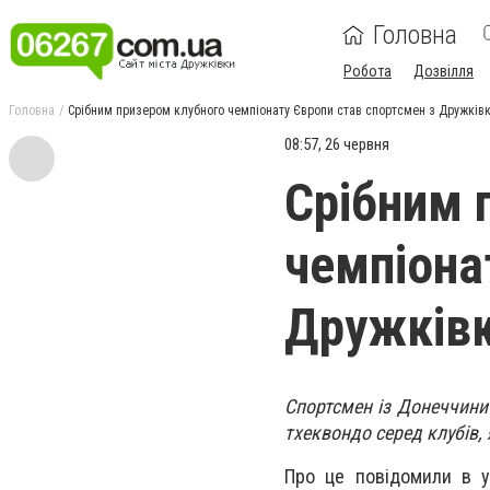
Головна
Робота
Дозвілля
Головна
Срібним призером клубного чемпіонату Європи став спортсмен з Дружків
08:57, 26 червня
Срібним 
чемпіона
Дружків
Спортсмен із Донеччини
тхеквондо серед клубів, 
Про це повідомили в уп