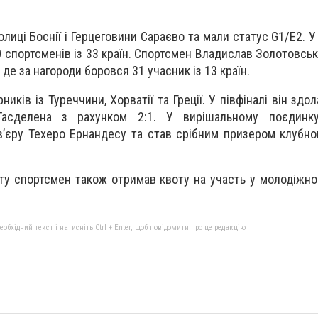
лиці Боснії і Герцеговини Сараєво та мали статус G1/E2. У
0 спортсменів із 33 країн. Спортсмен Владислав Золотовсь
г, де за нагороди боровся 31 учасник із 13 країн.
иків із Туреччини, Хорватії та Греції. У півфіналі він здо
асделена з рахунком 2:1. У вирішальному поєдинк
ав’єру Техеро Ернандесу та став срібним призером клубно
ту спортсмен також отримав квоту на участь у молодіжно
бхідний текст і натисніть Ctrl + Enter, щоб повідомити про це редакцію