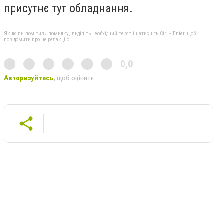
присутнє тут обладнання.
Якщо ви помітили помилку, виділіть необхідний текст і натисніть Ctrl + Enter, щоб
повідомити про це редакцію
0,0
Авторизуйтесь
, щоб оцінити