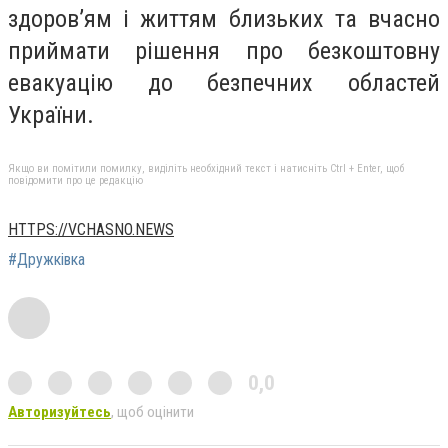
здоров’ям і життям близьких та вчасно
приймати рішення про безкоштовну
евакуацію до безпечних областей
України.
Якщо ви помітили помилку, виділіть необхідний текст і натисніть Ctrl + Enter, щоб
повідомити про це редакцію
HTTPS://VCHASNO.NEWS
#Дружківка
0,0
Авторизуйтесь
, щоб оцінити