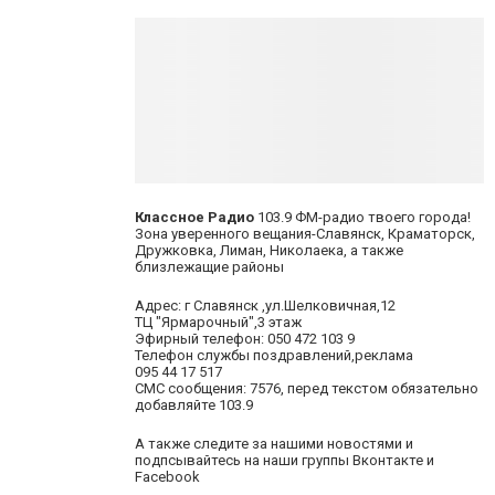
Классное Радио
103.9 ФМ-радио твоего города!
Зона уверенного вещания-Славянск, Краматорск,
Дружковка, Лиман, Николаека, а также
близлежащие районы
Адрес: г Славянск ,ул.Шелковичная,12
ТЦ "Ярмарочный",3 этаж
Эфирный телефон: 050 472 103 9
Телефон службы поздравлений,реклама
095 44 17 517
СМС сообщения: 7576, перед текстом обязательно
добавляйте 103.9
А также следите за нашими новостями и
подпсывайтесь на наши группы В
контакте
и
Facebook