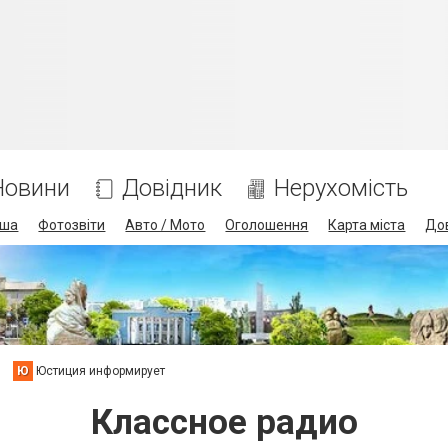
Новини
Довідник
Нерухомість
іша
Фотозвіти
Авто / Мото
Оголошення
Карта міста
До
Ю
Юстиция информирует
Классное радио