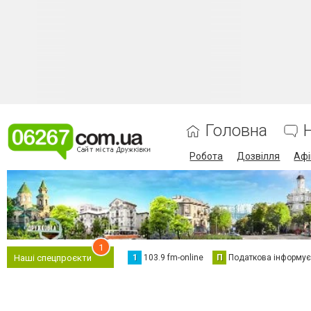
Головна
Робота
Дозвілля
Аф
1
1
103.9 fm-online
П
Податкова інформує
Наші спецпроєкти