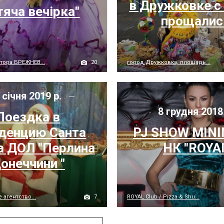
в Дружковке с
тяча вечірка"
прощалис
20
тора БРЕЖНЕВ...
город Дружковка, площадь...
 січня 2019 р.
8 грудня 2018
Поездка в
денцию Санта
PJ SHOW MINI
а ДОЛ "Перлина
НК "ROYAl
онеччини "
7
 агентство...
ROYAL Club / Pizza & Shu...