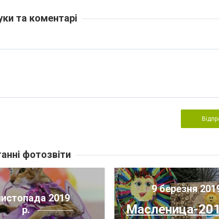
уки та коментарі
Відпр
анні фотозвіти
9 березня 201
листопада 2019
Масленица-201
р.