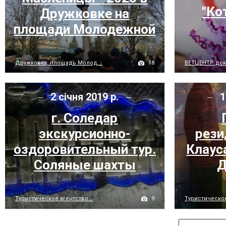
"Ко
Дружковке на
площади Молодежной
18
Дружковка, площадь Молод...
ВЕТЦЕНТР док
2 січня 2019 р.
1
г. Соледар
экскурсионно-
рези
оздоровительный тур.
Клаус
Соляные шахты
Д
9
Туристическое агентство...
Туристическое