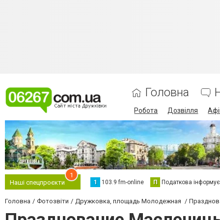
Головна
Робота
Дозвілля
Аф
1
1
103.9 fm-online
П
Податкова інформує
Наші спецпроєкти
Головна
Фотозвіти
Дружковка, площадь Молодежная
Празднов