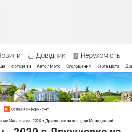
Новини
Довідник
Нерухомість
іша
Фотозвіти
Авто / Мото
Оголошення
Карта міста
До
Ю
Юстиция информирует
ание Масленицы - 2020 в Дружковке на площади Молодежной