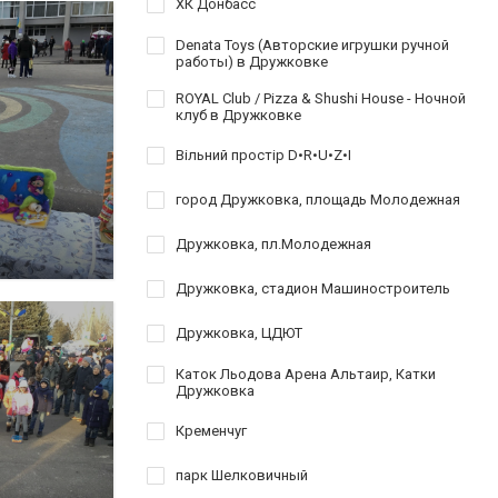
ХК Донбасс
Denata Toys (Авторские игрушки ручной
работы) в Дружковке
ROYAL Club / Pizza & Shushi House - Ночной
клуб в Дружковке
Вільний простір D•R•U•Z•I
город Дружковка, площадь Молодежная
Дружковка, пл.Молодежная
Дружковка, стадион Машиностроитель
Дружковка, ЦДЮТ
Каток Льодова Арена Альтаир, Катки
Дружковка
Кременчуг
парк Шелковичный