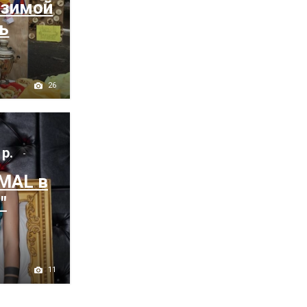
 зимой
ь
26
 р.
MAL в
"
11