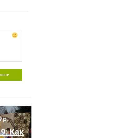
авити
9 р.
9: Как