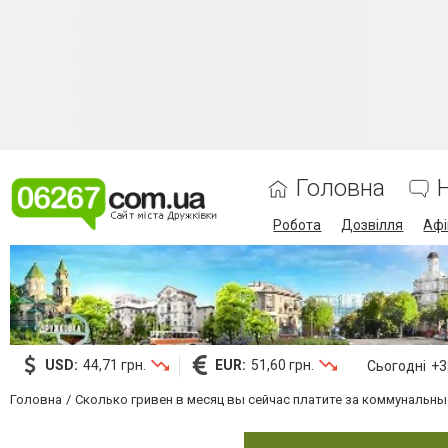
Головна
Робота
Дозвілля
Аф
USD:
44,71 грн.
EUR:
51,60 грн.
Сьогодні
+33
Головна
Сколько гривен в месяц вы сейчас платите за коммунальны