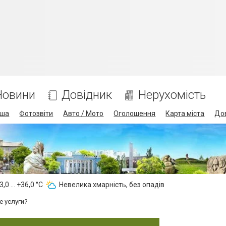
Новини
Довідник
Нерухомість
іша
Фотозвіти
Авто / Мото
Оголошення
Карта міста
До
,0 ... +36,0 °С
Невелика хмарність, без опадів
е услуги?