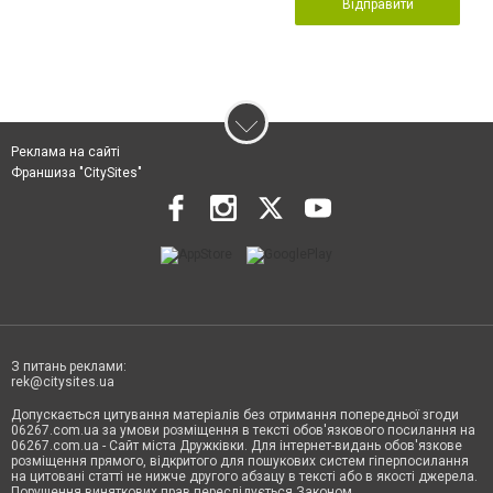
Відправити
Реклама на сайті
Франшиза "CitySites"
З питань реклами:
rek@citysites.ua
Допускається цитування матеріалів без отримання попередньої згоди
06267.com.ua за умови розміщення в тексті обов'язкового посилання на
06267.com.ua - Сайт міста Дружківки. Для інтернет-видань обов'язкове
розміщення прямого, відкритого для пошукових систем гіперпосилання
на цитовані статті не нижче другого абзацу в тексті або в якості джерела.
Порушення виняткових прав переслідується Законом.