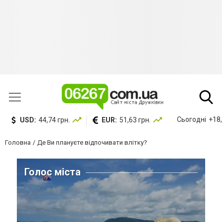
Сьогодні
+18,
USD:
44,74 грн.
EUR:
51,63 грн.
Головна
Де Ви плануєте відпочивати влітку?
Голос міста