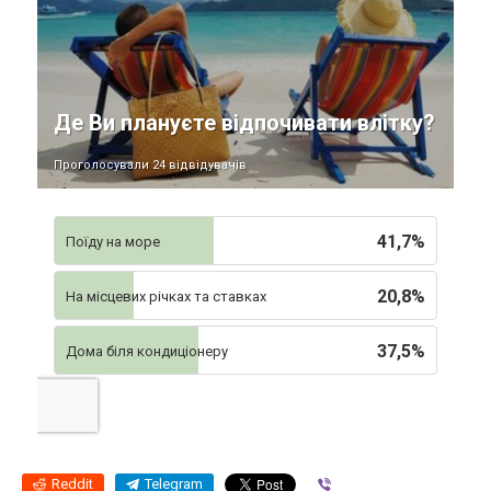
Де Ви плануєте відпочивати влітку?
Проголосували 24 відвідувачів
41,7%
Поїду на море
20,8%
На місцевих річках та ставках
37,5%
Дома біля кондиціонеру
Reddit
Telegram
Viber