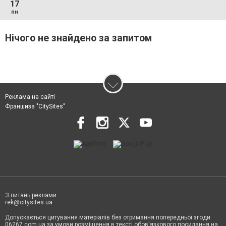
17
пн
Нічого не знайдено за запитом
Реклама на сайті
Франшиза "CitySites"
З питань реклами:
rek@citysites.ua
Допускається цитування матеріалів без отримання попередньої згоди
06267.com.ua за умови розміщення в тексті обов'язкового посилання на