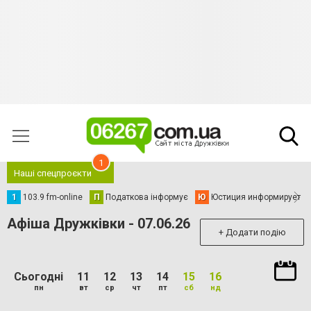
1
Наші спецпроєкти
1
103.9 fm-online
П
Податкова інформує
Ю
Юстиция информирует
Афіша Дружківки - 07.06.26
+ Додати подію
Сьогодні
11
12
13
14
15
16
пн
вт
ср
чт
пт
сб
нд