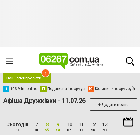
1
Наші спецпроєкти
1
103.9 fm-online
П
Податкова інформує
Ю
Юстиция информирует
Афіша Дружківки - 11.07.26
+ Додати подію
Сьогодні
7
8
9
10
11
12
13
чт
пт
сб
нд
пн
вт
ср
чт