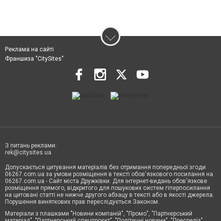
Реклама на сайті
Франшиза "CitySites"
З питань реклами:
rek@citysites.ua
Допускається цитування матеріалів без отримання попередньої згоди
06267.com.ua за умови розміщення в тексті обов'язкового посилання на
06267.com.ua - Сайт міста Дружківки. Для інтернет-видань обов'язкове
розміщення прямого, відкритого для пошукових систем гіперпосилання
на цитовані статті не нижче другого абзацу в тексті або в якості джерела.
Порушення виняткових прав переслідується Законом.
Матеріали з плашками "Новини компаній", "Промо", "Партнерський
матеріал", "Партнерський спецпроєкт", "Політичні новини", "Пресреліз",