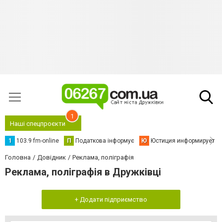
1
Наші спецпроєкти
1
103.9 fm-online
П
Податкова інформує
Ю
Юстиция информирует
Головна
Довідник
Реклама, поліграфія
Реклама, поліграфія в Дружківці
+ Додати підприємство