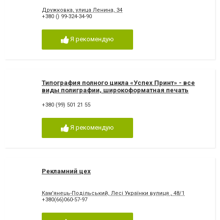
Дружковка, улица Ленина, 34
+380 () 99-324-34-90
Я рекомендую
Типография полного цикла «Успех Принт» - все
виды полиграфии, широкоформатная печать
+380 (99) 501 21 55
Я рекомендую
Рекламний цех
Кам'янець-Подільський, Лесі Українки вулиця , 48/1
+380(66)060-57-97