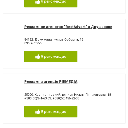
Я рекомендую
Рекламное агенство "BestAdvert" в Дружковке
84122, Дружковка, улица Соборна, 15
0958675255
Я рекомендую
Рекламна агенція РІКМЕДІА
25000, Кропивницький, вулиця Нижня П'ятихатська, 18
+380(50)341-63-63
,
+380(50)456-22-33
Я рекомендую