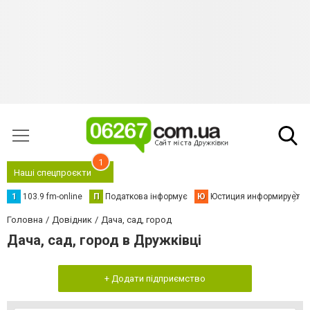
1
Наші спецпроєкти
1
103.9 fm-online
П
Податкова інформує
Ю
Юстиция информирует
Головна
Довідник
Дача, сад, город
Дача, сад, город в Дружківці
+ Додати підприємство