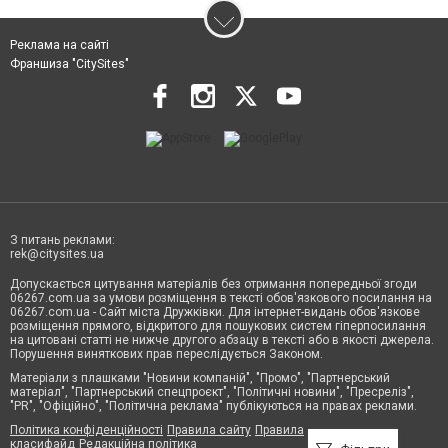
Реклама на сайті
Франшиза "CitySites"
З питань реклами:
rek@citysites.ua
Допускається цитування матеріалів без отримання попередньої згоди
06267.com.ua за умови розміщення в тексті обов'язкового посилання на
06267.com.ua - Сайт міста Дружківки. Для інтернет-видань обов'язкове
розміщення прямого, відкритого для пошукових систем гіперпосилання
на цитовані статті не нижче другого абзацу в тексті або в якості джерела.
Порушення виняткових прав переслідується Законом.
Матеріали з плашками "Новини компаній", "Промо", "Партнерський
матеріал", "Партнерський спецпроєкт", "Політичні новини", "Пресреліз",
"PR", "Офіційно", "Політична реклама" публікуються на правах реклами.
Політика конфіденційності
Правила сайту
Правила
класифайд
Редакційна політика