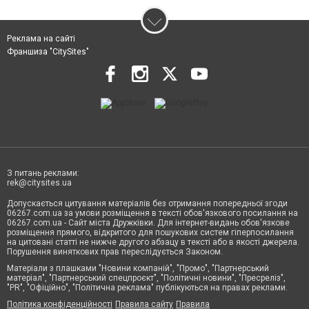
Реклама на сайті
Франшиза "CitySites"
З питань реклами:
rek@citysites.ua
Допускається цитування матеріалів без отримання попередньої згоди
06267.com.ua за умови розміщення в тексті обов'язкового посилання на
06267.com.ua - Сайт міста Дружківки. Для інтернет-видань обов'язкове
розміщення прямого, відкритого для пошукових систем гіперпосилання
на цитовані статті не нижче другого абзацу в тексті або в якості джерела.
Порушення виняткових прав переслідується Законом.
Матеріали з плашками "Новини компаній", "Промо", "Партнерський
матеріал", "Партнерський спецпроєкт", "Політичні новини", "Пресреліз",
"PR", "Офіційно", "Політична реклама" публікуються на правах реклами.
Політика конфіденційності
Правила сайту
Правила