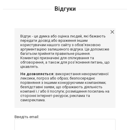
Відгуки
Відгук - це думка або оцінка людей, які бажають
передати досвід або враження іншим
користувачам нашого сайту з обов'язковою
аргументацією залишеного відгука. Це допоможе
багатьом прийняти правильне рішення.
Коментарі призначені для спілкування та
обговорення, а також для роз'яснення питань, що
цікавлять.
Не дозволяється:
використання ненормативної
лексики, погроз або образ; безпосереднє
порівняння з іншими конкуруючими компаніями;
безпідставні заяви, що ображають діяльність
компанії і / або її послуги; розміщення посилань на
сторонні інтернет-ресурси; реклама та
самореклама.
Введіть email: