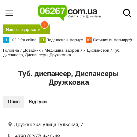
1
Наші спецпроєкти
1
103.9 fm-online
П
Податкова інформує
Ю
Юстиция информирует
Головна
Довідник
Медицина, здоров'я
Диспансери
Туб.
диспансер, Диспансеры Дружковка
Туб. диспансер, Диспансеры
Дружковка
Опис
Відгуки
Дружковка, улица Тульская, 7
+380 (6267) 4-40-48