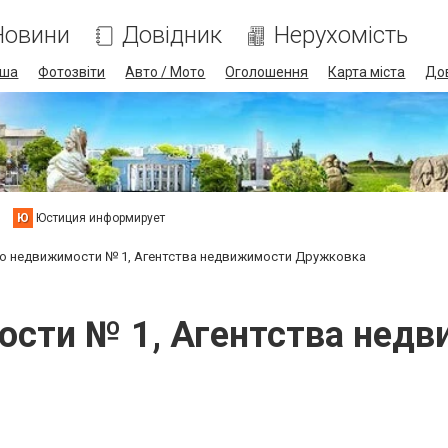
Новини
Довідник
Нерухомість
іша
Фотозвіти
Авто / Мото
Оголошення
Карта міста
До
Ю
Юстиция информирует
о недвижимости № 1, Агентства недвижимости Дружковка
ости № 1, Агентства нед