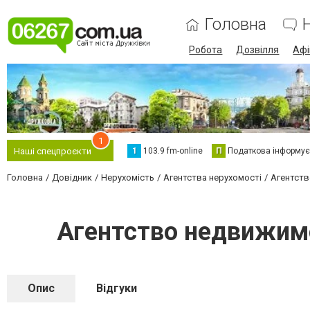
Головна
Робота
Дозвілля
Аф
1
1
103.9 fm-online
П
Податкова інформує
Наші спецпроєкти
Головна
Довідник
Нерухомість
Агентства нерухомості
Агентств
Агентство недвижим
Опис
Відгуки