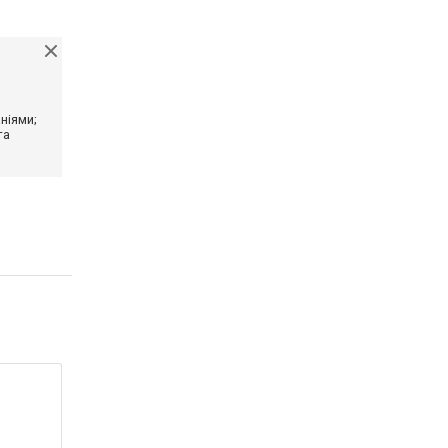
ніями;
та