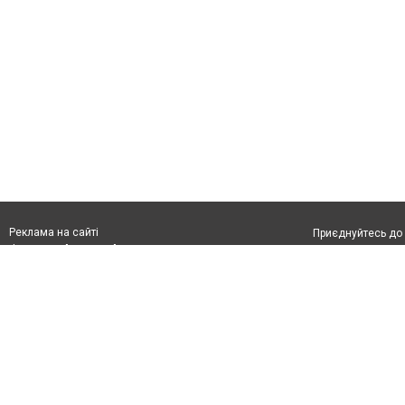
Реклама на сайті
Приєднуйтесь до 
Франшиза "CitySites"
З питань реклами:
Допускається цит
rek@citysites.ua
тексті обов'язко
розміщення прямо
абзацу в тексті 
Матеріали з плаш
"Політичні новини