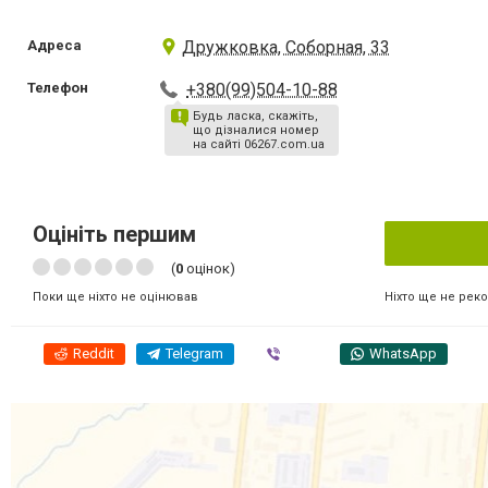
Адреса
Дружковка, Соборная, 33
Телефон
+380(99)504-10-88
Будь ласка, скажіть,
що дізналися номер
на сайті 06267.com.ua
Оцініть першим
(
0
оцінок)
Ніхто ще не рек
Поки ще ніхто не оцінював
Reddit
Telegram
Viber
WhatsApp