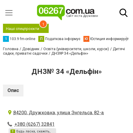
1
Наші спецпроєкти
1
103.9 fm-online
П
Податкова інформує
Ю
Юстиция информирует
Головна
Довідник
Освіта (університети, школи, курси)
Дитячі
садки, приватні садочки
ДНЗ№ 34 «Дельфін»
ДНЗ№ 34 «Дельфін»
Опис
84200, Дружковка, улица Энгельса, 82-а
+380 (6267) 32841
Будь ласка, скажіть,