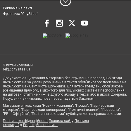
Реклама на сайті
Франшиза "CitySites"
З питань реклами:
rek@citysites.ua
Допускається цитування матеріалів без отримання попередньої згоди
06267.com.ua за умови розміщення в тексті обов'язкового посилання на
06267.com.ua - Сайт міста Дружківки. Для інтернет-видань обов'язкове
розміщення прямого, відкритого для пошукових систем гіперпосилання
на цитовані статті не нижче другого абзацу в тексті або в якості джерела.
Порушення виняткових прав переслідується Законом.
Матеріали з плашками "Новини компаній", "Промо", "Партнерський
матеріал", "Партнерський спецпроєкт", "Політичні новини", "Пресреліз",
"PR", "Офіційно", "Політична реклама" публікуються на правах реклами.
Політика конфіденційності
Правила сайту
Правила
класифайд
Редакційна політика