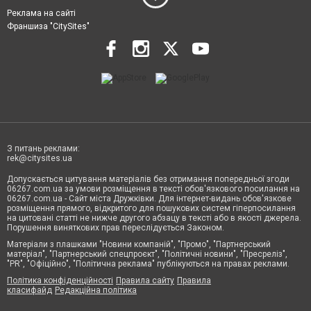
Реклама на сайті
Франшиза "CitySites"
З питань реклами:
rek@citysites.ua
Допускається цитування матеріалів без отримання попередньої згоди
06267.com.ua за умови розміщення в тексті обов'язкового посилання на
06267.com.ua - Сайт міста Дружківки. Для інтернет-видань обов'язкове
розміщення прямого, відкритого для пошукових систем гіперпосилання
на цитовані статті не нижче другого абзацу в тексті або в якості джерела.
Порушення виняткових прав переслідується Законом.
Матеріали з плашками "Новини компаній", "Промо", "Партнерський
матеріал", "Партнерський спецпроєкт", "Політичні новини", "Пресреліз",
"PR", "Офіційно", "Політична реклама" публікуються на правах реклами.
Політика конфіденційності
Правила сайту
Правила
класифайд
Редакційна політика