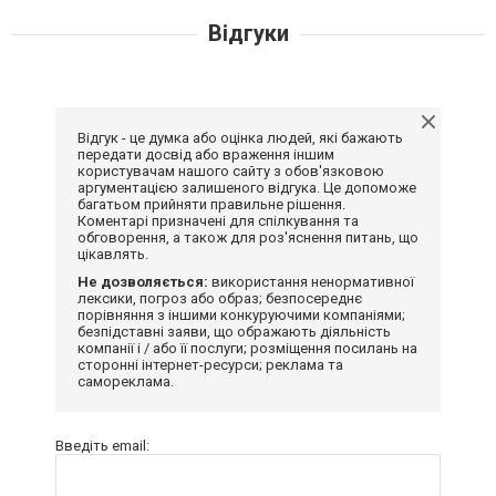
Відгуки
Відгук - це думка або оцінка людей, які бажають
передати досвід або враження іншим
користувачам нашого сайту з обов'язковою
аргументацією залишеного відгука. Це допоможе
багатьом прийняти правильне рішення.
Коментарі призначені для спілкування та
обговорення, а також для роз'яснення питань, що
цікавлять.
Не дозволяється:
використання ненормативної
лексики, погроз або образ; безпосереднє
порівняння з іншими конкуруючими компаніями;
безпідставні заяви, що ображають діяльність
компанії і / або її послуги; розміщення посилань на
сторонні інтернет-ресурси; реклама та
самореклама.
Введіть email: