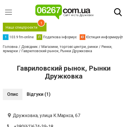
1
Наші спецпроєкти
1
103.9 fm-online
П
Податкова інформує
Ю
Юстиция информирует
Головна
Довідник
Магазини, торгові центри, ринки
Ринки,
ярмарки
Гавриловский рынок, Рынки Дружковка
Гавриловский рынок, Рынки
Дружковка
Опис
Відгуки (1)
Дружковка, улица К.Маркса, 67
+380(62)674-39-18