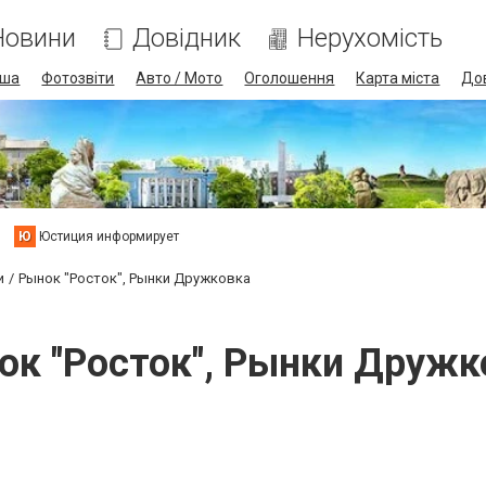
Новини
Довідник
Нерухомість
іша
Фотозвіти
Авто / Мото
Оголошення
Карта міста
До
Ю
Юстиция информирует
и
Рынок "Росток", Рынки Дружковка
ок "Росток", Рынки Дружк