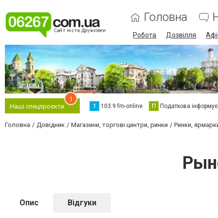
Головна
Робота
Дозвілля
Аф
1
1
103.9 fm-online
П
Податкова інформує
Наші спецпроєкти
Головна
Довідник
Магазини, торгові центри, ринки
Ринки, ярмарк
Рын
Опис
Відгуки