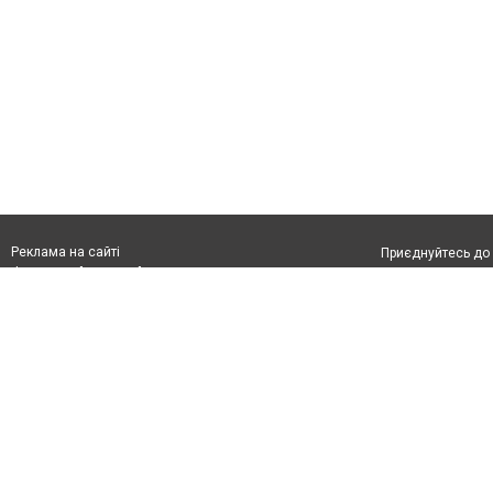
Реклама на сайті
Приєднуйтесь до 
Франшиза "CitySites"
З питань реклами:
Допускається цит
rek@citysites.ua
тексті обов'язко
розміщення прямо
абзацу в тексті 
Матеріали з плаш
"Політичні новини
Політика конфіде